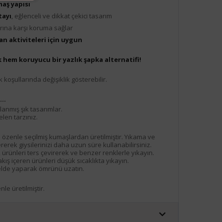
aş yapısı
tayı
, eğlenceli ve dikkat çekici tasarım
arına karşı koruma sağlar
n aktiviteleri için uygun
k hem koruyucu bir yazlık şapka alternatifi!
 koşullarında değişiklik gösterebilir.
..
lanmış şık tasarımlar.
elen tarzınız.
n özenle seçilmiş kumaşlardan üretilmiştir. Yıkama ve
erek giysilerinizi daha uzun süre kullanabilirsiniz.
, ürünleri ters çevirerek ve benzer renklerle yıkayın.
ış içeren ürünleri düşük sıcaklıkta yıkayın.
ı elde yaparak ömrünü uzatın.
e üretilmiştir.