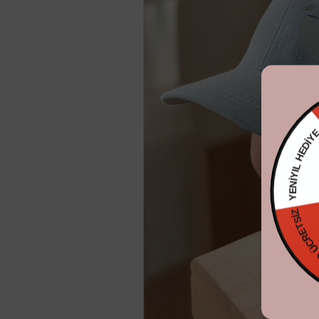
YENİYIL HE
KARGO ÜCR