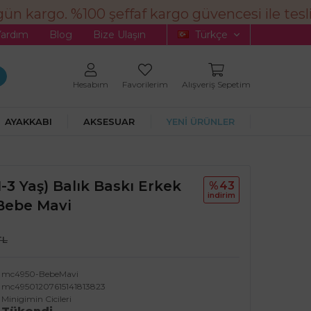
ün kargo. %100 şeffaf kargo güvencesi ile tesli
Yardım
Blog
Bize Ulaşın
Türkçe
Hesabım
Favorilerim
Alışveriş Sepetim
AYAKKABI
AKSESUAR
YENİ ÜRÜNLER
1-3 Yaş) Balık Baskı Erkek
%43
i̇ndi̇ri̇m
Bebe Mavi
TL
mc4950-BebeMavi
mc49501207615141813823
Minigimin Cicileri