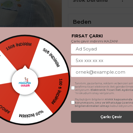
Stok Durumu
Beden
FIRSAT ÇARKI
Standart
Çarkı çevir indirimi KAZAN!
150₺ İNDİRİM
50₺ İNDİRİM
DİYE
Tanıtım, pazarlama, reklam ve benzeri am
ETSİZ
Ürün Açıklaması
100 ₺ İNDİRİM
tarafıma ticari elektronik ileti gönderilme
veriyorum.
Elektronik Ticari İleti Aydın
'ni okudum onay veriyorum.
Paylaştığım bilgilerin
KVKK kapsamında t
Miniğimin Cicileri (1-3 Yaş) B
korunmasını, sms ve WhatsApp üzerin
bilgilendirmeleri almayı
kabul ediyorum.
Sevimli balık baskısı ile dikkat 
%20 İNDİRİM
Çarkı Çevir
dokunuş katıyor. Hafif ve nefes 
✔️
1-3 yaş arası bebekler için i