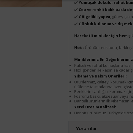
✔️
Yumuşak dokulu, rahat kum
✔️
Cep ve renkli balık baskı de
✔️
Gölgelikli yapısı
, güneş ışınl
✔️
Günlük kullanım ve dış meka
Hareketli minikler için hem şı
Not :
Ürünün renk tonu, farklı ışık
Miniklerimiz En Değerlilerimiz.
Kaliteli ve rahat kumaşlarla hazır
Hızlı gönderi ile kapınıza kadar g
Yıkama ve Bakım Önerileri:
Ürünlerimiz, kaliteyi korumak içi
ütüleme talimatlarına özen göster
Renklerin canlılığını korumak için
Fosforlu baskı, aksesuar veya nak
Dantelli ürünlerin ilk yıkamasın
Yerel Üretim Kalitesi:
Her bir ürünümüz Türkiye'de özenl
Yorumlar