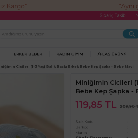
"Aynı g
Sipariş Takibi
ERKEK BEBEK
KADIN GIYIM
⚡FLAŞ ÜRÜN⚡
niğimin Cicileri (1-3 Yaş) Balık Baskı Erkek Bebe Kep Şapka - Bebe Mavi
Miniğimin Cicileri (
Bebe Kep Şapka - 
119,85 TL
209,90 
Stok Kodu
Barkod
Marka