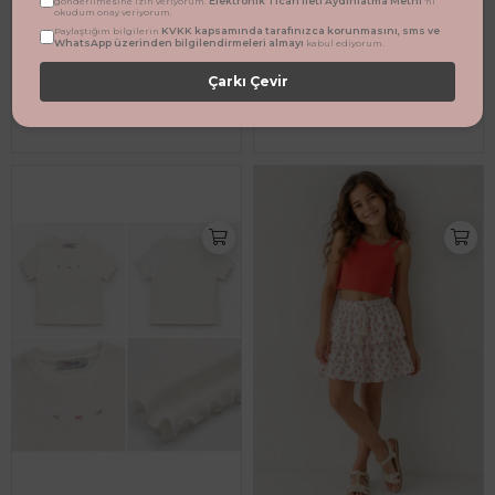
Elektronik Ticari İleti Aydınlatma Metni
gönderilmesine izin veriyorum.
'ni
okudum onay veriyorum.
KVKK kapsamında tarafınızca korunmasını, sms ve
Paylaştığım bilgilerin
WhatsApp üzerinden bilgilendirmeleri almayı
kabul ediyorum.
Taşlı Büzgü Detaylı Kız Çocuk Buluz - Beyaz
Fiyonk Nakışlı Fitilli Kız Çocuk Bluz - GriKrem
Çarkı Çevir
599,90 TL
419,90 TL
%27
%54
439,90 TL
192,00 TL