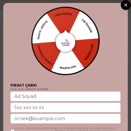
"Aynı gün kargo.
150₺ İNDİRİM
YENİYIL HEDİYE
50₺ İNDİRİM
KARGO ÜCRETSİZ
100 ₺ İNDİRİM
Filtrele
%20 İNDİRİM
FIRSAT ÇARKI
Çarkı çevir indirimi KAZAN!
Tanıtım, pazarlama, reklam ve benzeri amaçlarla tarafıma ticari elektronik ileti