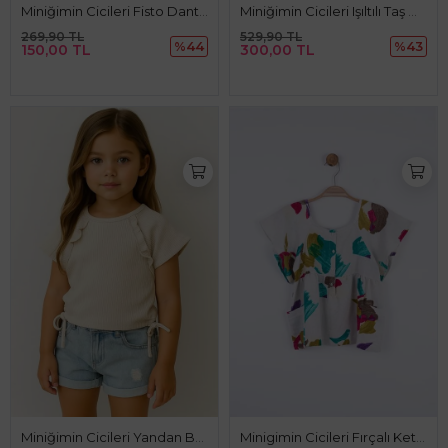
Miniğimin Cicileri Fisto Dantel Volan Askılı Kız Çocuk Bluz
Miniğimin Cicileri Işıltılı Taş Detaylı Fırfır Kol Kız Çocuk Bluz - Siyah
269,90 TL
529,90 TL
%44
%43
150,00 TL
300,00 TL
Miniğimin Cicileri Yandan Bağlama Detaylı Kaşkorse Kız Çocuk Crop - Taş
Minigimin Cicileri Fırçalı Keten Kız Çocuk Buluz - Çok Renkli