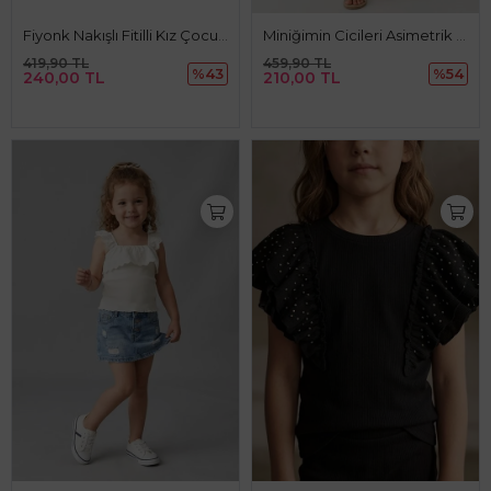
Fiyonk Nakışlı Fitilli Kız Çocuk Bluz - KremPembe
Miniğimin Cicileri Asimetrik Yaka Kız Çocuk Crop Bluz - Mercan
419,90 TL
459,90 TL
%43
%54
240,00 TL
210,00 TL