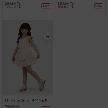
289,90 TL
1.119,90 TL
%57
%54
125,29 TL
515,88 TL
Miniğimin Cicileri 8-14 Yaş Romantica Örme Bluz
729,90 TL