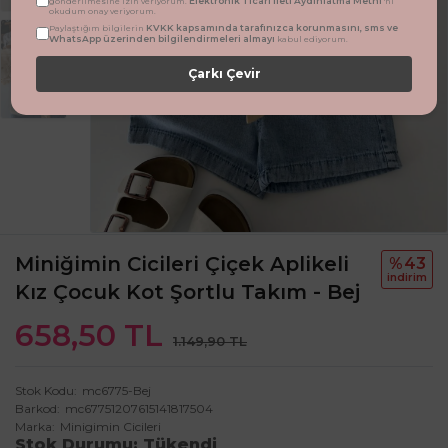
Elektronik Ticari İleti Aydınlatma Metni
gönderilmesine izin veriyorum.
'ni
okudum onay veriyorum.
KVKK kapsamında tarafınızca korunmasını, sms ve
Paylaştığım bilgilerin
WhatsApp üzerinden bilgilendirmeleri almayı
kabul ediyorum.
Çarkı Çevir
Miniğimin Cicileri Çiçek Aplikeli
%43
i̇ndi̇ri̇m
Kız Çocuk Kot Şortlu Takım - Bej
658,50 TL
1.149,90 TL
Stok Kodu
mc6775-Bej
Barkod
mc67751207615141817504
Marka
Minigimin Cicileri
Stok Durumu
Tükendi