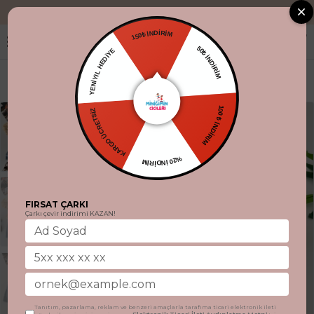
"Aynı gün kargo
150₺ İNDİRİM
YENİYIL HEDİYE
50₺ İNDİRİM
KARGO ÜCRETSİZ
100 ₺ İNDİRİM
%20 İNDİRİM
FIRSAT ÇARKI
Çarkı çevir indirimi KAZAN!
Tanıtım, pazarlama, reklam ve benzeri amaçlarla tarafıma ticari elektronik ileti