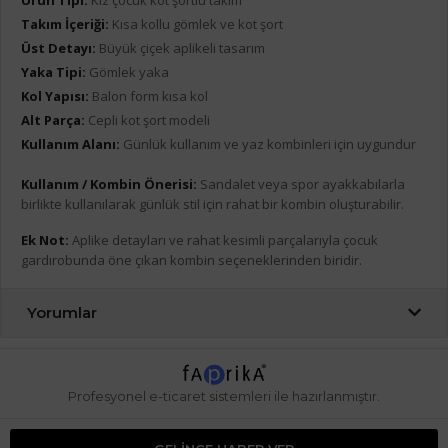
Takım İçeriği:
Kısa kollu gömlek ve kot şort
Üst Detayı:
Büyük çiçek aplikeli tasarım
Yaka Tipi:
Gömlek yaka
Kol Yapısı:
Balon form kısa kol
Alt Parça:
Cepli kot şort modeli
Kullanım Alanı:
Günlük kullanım ve yaz kombinleri için uygundur
Kullanım / Kombin Önerisi:
Sandalet veya spor ayakkabılarla
birlikte kullanılarak günlük stil için rahat bir kombin oluşturabilir.
Ek Not:
Aplike detayları ve rahat kesimli parçalarıyla çocuk
gardırobunda öne çıkan kombin seçeneklerinden biridir.
Yorumlar
Profesyonel
e-ticaret
sistemleri ile hazırlanmıştır.