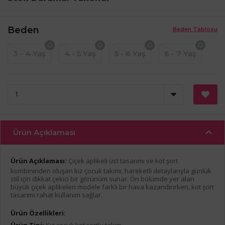
Beden
Beden Tablosu
3 - 4 Yaş
4 - 5 Yaş
5 - 6 Yaş
6 - 7 Yaş
Ürün Açıklaması
Ürün Açıklaması:
Çiçek aplikeli üst tasarımı ve kot şort
kombininden oluşan kız çocuk takımı, hareketli detaylarıyla günlük
stil için dikkat çekici bir görünüm sunar. Ön bölümde yer alan
büyük çiçek aplikeleri modele farklı bir hava kazandırırken, kot şort
tasarımı rahat kullanım sağlar.
Ürün Özellikleri:
Ürün Tipi:
Kız çocuk kot şortlu takım