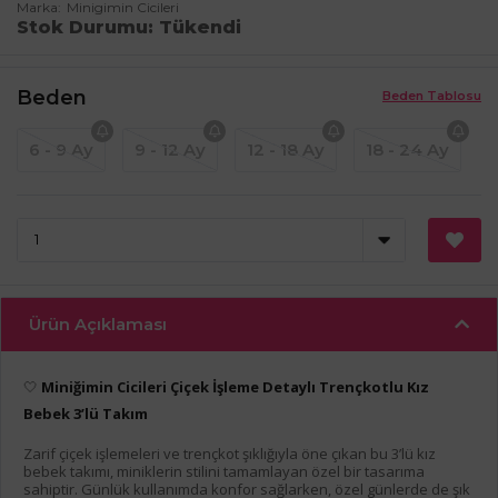
Marka
Minigimin Cicileri
Stok Durumu
Tükendi
Beden
Beden Tablosu
6 - 9 Ay
9 - 12 Ay
12 - 18 Ay
18 - 24 Ay
Ürün Açıklaması
🤍
Miniğimin Cicileri Çiçek İşleme Detaylı Trençkotlu Kız
Bebek 3’lü Takım
Zarif çiçek işlemeleri ve trençkot şıklığıyla öne çıkan bu 3’lü kız
bebek takımı, miniklerin stilini tamamlayan özel bir tasarıma
sahiptir. Günlük kullanımda konfor sağlarken, özel günlerde de şık