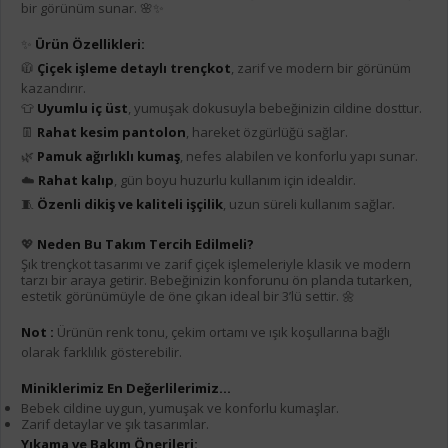
bir görünüm sunar. 🌸✨
✨
Ürün Özellikleri:
🧥
Çiçek işleme detaylı trençkot
, zarif ve modern bir görünüm
kazandırır.
👕
Uyumlu iç üst
, yumuşak dokusuyla bebeğinizin cildine dosttur.
👖
Rahat kesim pantolon
, hareket özgürlüğü sağlar.
🌿
Pamuk ağırlıklı kumaş
, nefes alabilen ve konforlu yapı sunar.
☁️
Rahat kalıp
, gün boyu huzurlu kullanım için idealdir.
🧵
Özenli dikiş ve kaliteli işçilik
, uzun süreli kullanım sağlar.
💖
Neden Bu Takım Tercih Edilmeli?
Şık trençkot tasarımı ve zarif çiçek işlemeleriyle klasik ve modern
tarzı bir araya getirir. Bebeğinizin konforunu ön planda tutarken,
estetik görünümüyle de öne çıkan ideal bir 3’lü settir. 🌼
Not :
Ürünün renk tonu, çekim ortamı ve ışık koşullarına bağlı
olarak farklılık gösterebilir.
Miniklerimiz En Değerlilerimiz...
Bebek cildine uygun, yumuşak ve konforlu kumaşlar.
Zarif detaylar ve şık tasarımlar.
Yıkama ve Bakım Önerileri: