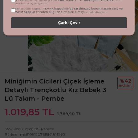
Elektronik Ticari İleti Aydınlatma Metni
gönderilmesine izin veriyorum.
'ni
okudum onay veriyorum.
KVKK kapsamında tarafınızca korunmasını, sms ve
Paylaştığım bilgilerin
WhatsApp üzerinden bilgilendirmeleri almayı
kabul ediyorum.
Çarkı Çevir
Miniğimin Cicileri Çiçek İşleme
%42
i̇ndi̇ri̇m
Detaylı Trençkotlu Kız Bebek 3
Lü Takım - Pembe
1.019,85 TL
1.769,90 TL
Stok Kodu
mc6109-Pembe
Barkod
mc61091207615141816140