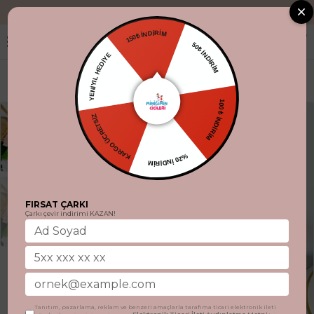
"Aynı gün kargo.
150₺ İNDİRİM
50₺ İNDİRİM
YENİYIL HEDİYE
100 ₺ İNDİRİM
KARGO ÜCRETSİZ
%20 İNDİRİM
FIRSAT ÇARKI
Çarkı çevir indirimi KAZAN!
Tanıtım, pazarlama, reklam ve benzeri amaçlarla tarafıma ticari elektronik ileti