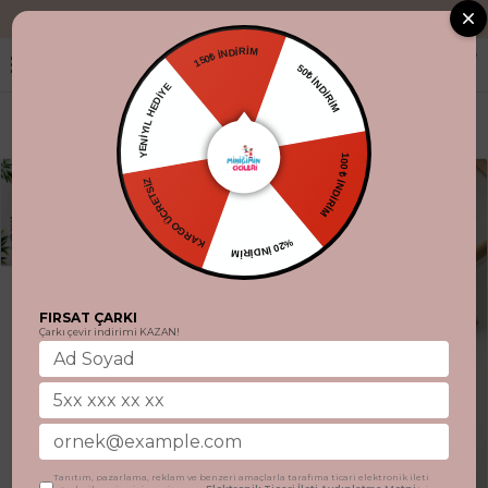
"Aynı gün kargo.
150₺ İNDİRİM
50₺ İNDİRİM
YENİYIL HEDİYE
100 ₺ İNDİRİM
KARGO ÜCRETSİZ
%20 İNDİRİM
FIRSAT ÇARKI
Çarkı çevir indirimi KAZAN!
Tanıtım, pazarlama, reklam ve benzeri amaçlarla tarafıma ticari elektronik ileti