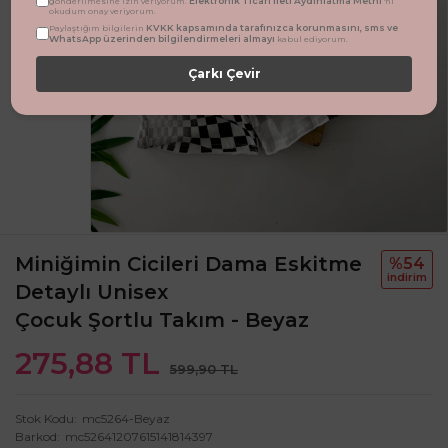
Elektronik Ticari İleti Aydınlatma Metni
gönderilmesine izin veriyorum.
'ni
okudum onay veriyorum.
KVKK kapsamında tarafınızca korunmasını, sms ve
Paylaştığım bilgilerin
WhatsApp üzerinden bilgilendirmeleri almayı
kabul ediyorum.
Çarkı Çevir
Miniğimin Cicileri Dama Eskitme
%54
i̇ndi̇ri̇m
Detaylı Unisex
Çocuk Şortlu Takım - Beyaz
275,88 TL
599,90 TL
Stok Kodu
mc5264-Beyaz
Barkod
mc52641207615141814397