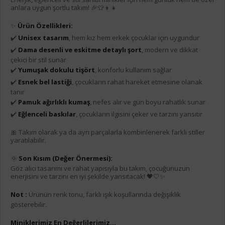
anlara uygun şortlu takım! 🎉👕👦👧
✨
Ürün Özellikleri:
✔️
Unisex tasarım
, hem kız hem erkek çocuklar için uygundur
✔️
Dama desenli ve eskitme detaylı şort
, modern ve dikkat
çekici bir stil sunar
✔️
Yumuşak dokulu tişört
, konforlu kullanım sağlar
✔️
Esnek bel lastiği
, çocukların rahat hareket etmesine olanak
tanır
✔️
Pamuk ağırlıklı kumaş
, nefes alır ve gün boyu rahatlık sunar
✔️
Eğlenceli baskılar
, çocukların ilgisini çeker ve tarzını yansıtır
🎀 Takım olarak ya da ayrı parçalarla kombinlenerek farklı stiller
yaratılabilir.
🌞
Son Kısım (Değer Önermesi):
Göz alıcı tasarımı ve rahat yapısıyla bu takım, çocuğunuzun
enerjisini ve tarzını en iyi şekilde yansıtacak! 🖤🤍✨
Not :
Ürünün renk tonu, farklı ışık koşullarında değişiklik
gösterebilir.
Miniklerimiz En Değerlilerimiz...