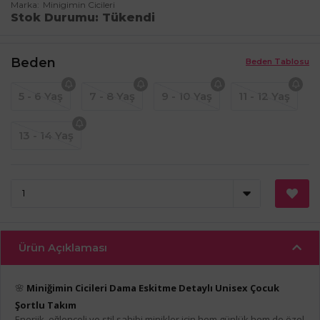
Marka
Minigimin Cicileri
Stok Durumu
Tükendi
Beden
Beden Tablosu
5 - 6 Yaş
7 - 8 Yaş
9 - 10 Yaş
11 - 12 Yaş
13 - 14 Yaş
Ürün Açıklaması
🌸
Miniğimin Cicileri Dama Eskitme Detaylı Unisex Çocuk
Şortlu Takım
Enerjik, eğlenceli ve stil sahibi minikler için hem günlük hem de özel