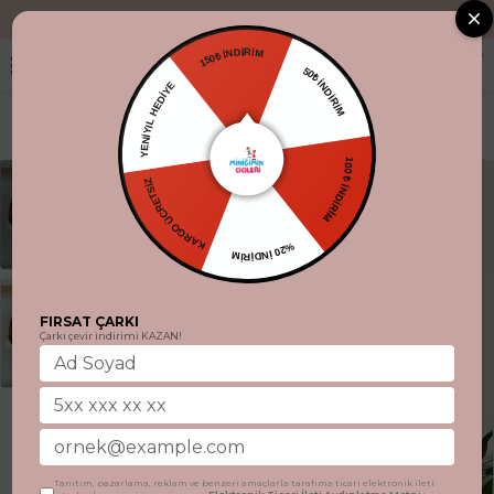
"Aynı gün kargo
150₺ İNDİRİM
50₺ İNDİRİM
YENİYIL HEDİYE
100 ₺ İNDİRİM
KARGO ÜCRETSİZ
%20 İNDİRİM
FIRSAT ÇARKI
Çarkı çevir indirimi KAZAN!
Tanıtım, pazarlama, reklam ve benzeri amaçlarla tarafıma ticari elektronik ileti