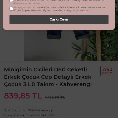
Elektronik Ticari İleti Aydınlatma Metni
gönderilmesine izin veriyorum.
'ni
okudum onay veriyorum.
KVKK kapsamında tarafınızca korunmasını, sms ve
Paylaştığım bilgilerin
WhatsApp üzerinden bilgilendirmeleri almayı
kabul ediyorum.
Çarkı Çevir
Miniğimin Cicileri Deri Ceketli
%42
i̇ndi̇ri̇m
Erkek Çocuk Cep Detaylı Erkek
Çocuk 3 Lü Takım - Kahverengi
839,85 TL
1.459,90 TL
Stok Kodu
mc4799-Kahverengi
Barkod
mc47991207615141813477