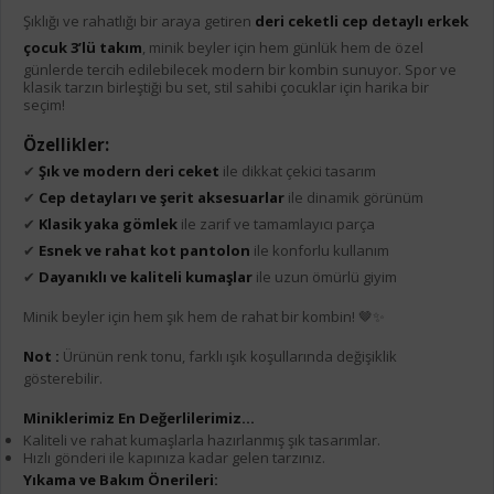
Şıklığı ve rahatlığı bir araya getiren
deri ceketli cep detaylı erkek
çocuk 3’lü takım
, minik beyler için hem günlük hem de özel
günlerde tercih edilebilecek modern bir kombin sunuyor. Spor ve
klasik tarzın birleştiği bu set, stil sahibi çocuklar için harika bir
seçim!
Özellikler:
✔
Şık ve modern deri ceket
ile dikkat çekici tasarım
✔
Cep detayları ve şerit aksesuarlar
ile dinamik görünüm
✔
Klasik yaka gömlek
ile zarif ve tamamlayıcı parça
✔
Esnek ve rahat kot pantolon
ile konforlu kullanım
✔
Dayanıklı ve kaliteli kumaşlar
ile uzun ömürlü giyim
Minik beyler için hem şık hem de rahat bir kombin! 🤎✨
Not :
Ürünün renk tonu, farklı ışık koşullarında değişiklik
gösterebilir.
Miniklerimiz En Değerlilerimiz...
Kaliteli ve rahat kumaşlarla hazırlanmış şık tasarımlar.
Hızlı gönderi ile kapınıza kadar gelen tarzınız.
Yıkama ve Bakım Önerileri: