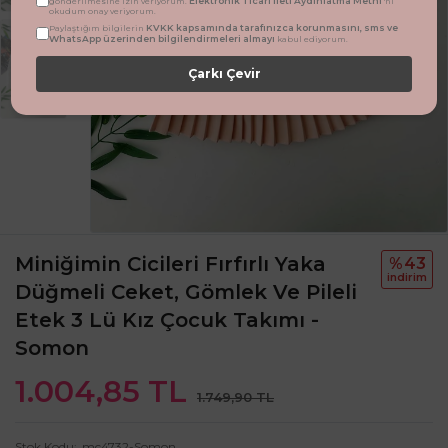
Elektronik Ticari İleti Aydınlatma Metni
gönderilmesine izin veriyorum.
'ni
okudum onay veriyorum.
KVKK kapsamında tarafınızca korunmasını, sms ve
Paylaştığım bilgilerin
WhatsApp üzerinden bilgilendirmeleri almayı
kabul ediyorum.
Çarkı Çevir
Miniğimin Cicileri Fırfırlı Yaka
%43
i̇ndi̇ri̇m
Düğmeli Ceket, Gömlek Ve Pileli
Etek 3 Lü Kız Çocuk Takımı -
Somon
1.004,85 TL
1.749,90 TL
Stok Kodu
mc4732-Somon