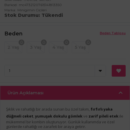
Barkod
mc47321207615141813350
Marka
Minigimin Cicileri
Stok Durumu
Tükendi
Beden
Beden Tablosu
2 Yaş
3 Yaş
4 Yaş
5 Yaş
Ürün Açıklaması
Şıklık ve rahatlığı bir arada sunan bu özel takım,
fırfırlı yaka
düğmeli ceket
,
yumuşak dokulu gömlek
ve
zarif pileli etek
ile
mükemmel bir kombin oluşturuyor. Günlük kullanımda ve özel
günlerde rahatlığı ve zarafeti bir araya getirir.