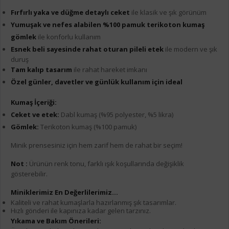
Fırfırlı yaka ve düğme detaylı ceket
ile klasik ve şık görünüm
Yumuşak ve nefes alabilen %100 pamuk terikoton kumaş
gömlek
ile konforlu kullanım
Esnek beli sayesinde rahat oturan pileli etek
ile modern ve şık
duruş
Tam kalıp tasarım
ile rahat hareket imkanı
Özel günler, davetler ve günlük kullanım için ideal
Kumaş İçeriği:
Ceket ve etek:
Dabl kumaş (%95 polyester, %5 likra)
Gömlek:
Terikoton kumaş (%100 pamuk)
Minik prensesiniz için hem zarif hem de rahat bir seçim!
Not :
Ürünün renk tonu, farklı ışık koşullarında değişiklik
gösterebilir.
Miniklerimiz En Değerlilerimiz...
Kaliteli ve rahat kumaşlarla hazırlanmış şık tasarımlar.
Hızlı gönderi ile kapınıza kadar gelen tarzınız.
Yıkama ve Bakım Önerileri: