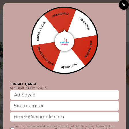
"Aynı gün kargo
150₺ İNDİRİM
50₺ İNDİRİM
YENİYIL HEDİYE
100 ₺ İNDİRİM
KARGO ÜCRETSİZ
%20 İNDİRİM
FIRSAT ÇARKI
Çarkı çevir indirimi KAZAN!
Tanıtım, pazarlama, reklam ve benzeri amaçlarla tarafıma ticari elektronik ileti