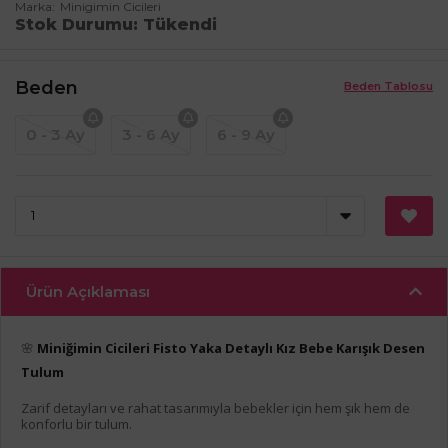
Marka
Minigimin Cicileri
Stok Durumu
Tükendi
Beden
Beden Tablosu
0 - 3 Ay
3 - 6 Ay
6 - 9 Ay
Ürün Açıklaması
🌸
Miniğimin Cicileri Fisto Yaka Detaylı Kız Bebe Karışık Desen
Tulum
Zarif detayları ve rahat tasarımıyla bebekler için hem şık hem de
konforlu bir tulum.