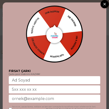
"Aynı gün kargo
150₺ İNDİRİM
YENİYIL HEDİYE
50₺ İNDİRİM
KARGO ÜCRETSİZ
100 ₺ İNDİRİM
%20 İNDİRİM
FIRSAT ÇARKI
Çarkı çevir indirimi KAZAN!
Tanıtım, pazarlama, reklam ve benzeri amaçlarla tarafıma ticari elektronik ileti