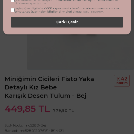
Elektronik Ticari İleti Aydınlatma Metni
gönderilmesine izin veriyorum.
'ni
okudum onay veriyorum.
KVKK kapsamında tarafınızca korunmasını, sms ve
Paylaştığım bilgilerin
WhatsApp üzerinden bilgilendirmeleri almayı
kabul ediyorum.
Çarkı Çevir
Miniğimin Cicileri Fisto Yaka
%42
i̇ndi̇ri̇m
Detaylı Kız Bebe
Karışık Desen Tulum - Bej
449,85 TL
779,90 TL
Stok Kodu
mc5280-Bej
Barkod
mc52801207615141814431