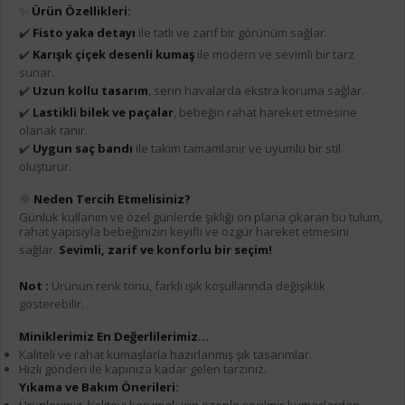
✨
Ürün Özellikleri:
✔️
Fisto yaka detayı
ile tatlı ve zarif bir görünüm sağlar.
✔️
Karışık çiçek desenli kumaş
ile modern ve sevimli bir tarz
sunar.
✔️
Uzun kollu tasarım
, serin havalarda ekstra koruma sağlar.
✔️
Lastikli bilek ve paçalar
, bebeğin rahat hareket etmesine
olanak tanır.
✔️
Uygun saç bandı
ile takım tamamlanır ve uyumlu bir stil
oluşturur.
🌞
Neden Tercih Etmelisiniz?
Günlük kullanım ve özel günlerde şıklığı ön plana çıkaran bu tulum,
rahat yapısıyla bebeğinizin keyifli ve özgür hareket etmesini
sağlar.
Sevimli, zarif ve konforlu bir seçim!
Not :
Ürünün renk tonu, farklı ışık koşullarında değişiklik
gösterebilir.
Miniklerimiz En Değerlilerimiz...
Kaliteli ve rahat kumaşlarla hazırlanmış şık tasarımlar.
Hızlı gönderi ile kapınıza kadar gelen tarzınız.
Yıkama ve Bakım Önerileri:
Ürünlerimiz, kaliteyi korumak için özenle seçilmiş kumaşlardan