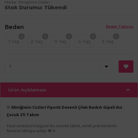
Marka
Minigimin Cicileri
Stok Durumu
Tükendi
Beden
Beden Tablosu
1 Yaş
2 Yaş
3 Yaş
4 Yaş
5 Yaş
Ürün Açıklaması
🌸
Miniğimin Cicileri Fiyonk Desenli Çilek Baskılı Gipeli Kız
Çocuk 2’li Takım
Yazın enerjisini taşıyan bu sevimli takım, minik prenseslerin
favorisi olmaya aday! 🍓🌞