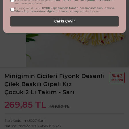
Elektronik Ticari İleti Aydınlatma Metni
gönderilmesine izin veriyorum.
'ni
okudum onay veriyorum.
KVKK kapsamında tarafınızca korunmasını, sms ve
Paylaştığım bilgilerin
WhatsApp üzerinden bilgilendirmeleri almayı
kabul ediyorum.
Çarkı Çevir
Minigimin Cicileri Fiyonk Desenli
%43
i̇ndi̇ri̇m
Çilek Baskılı Gipeli Kız
Çocuk 2 Li Takım - Sarı
269,85 TL
469,90 TL
Stok Kodu
mc5227-Sari
Barkod
mc52271207615141814323