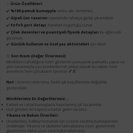
✨
Ürün Özellikleri:
✔️
%100 pamuk kumaşıyla
nefes alır, terletmez
✔️
Gipeli üst tasarımı
sayesinde rahatça giyilip çıkarılabilir
✔️
Fırfırlı şort detayı
, hareket özgürlüğü sunar
✔️
Çilek desenleri ve puantiyeli fiyonk detayları
ile eğlenceli
görünüm
✔️
Günlük kullanım ve özel yaz aktiviteleri
için ideal
🌞
Son Kısım (Değer Önermesi):
Miniklerin rahatlığına özen gösteren yumuşacık pamuklu yapısı ve
şirin tasarımıyla yaz kombinlerinin yıldızı olacak bu takım, hem
annelerin hem çocukların favorisi! 💕👒
Not :
Ürünün renk tonu, farklı ışık koşullarında değişiklik
gösterebilir.
Miniklerimiz En Değerlilerimiz...
Kaliteli ve rahat kumaşlarla hazırlanmış şık tasarımlar.
Hızlı gönderi ile kapınıza kadar gelen tarzınız.
Yıkama ve Bakım Önerileri:
Ürünlerimiz, kaliteyi korumak için özenle seçilmiş kumaşlardan
üretilmiştir. Yıkama ve ütüleme talimatlarına özen göstererek
giysilerinizi daha uzun süre kullanabilirsiniz.