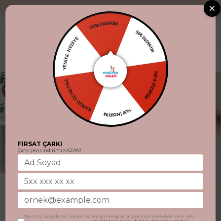
"Aynı gün kargo
150₺ İNDİRİM
50₺ İNDİRİM
YENİYIL HEDİYE
100 ₺ İNDİRİM
KARGO ÜCRETSİZ
%20 İNDİRİM
FIRSAT ÇARKI
Çarkı çevir indirimi KAZAN!
Tanıtım, pazarlama, reklam ve benzeri amaçlarla tarafıma ticari elektronik ileti