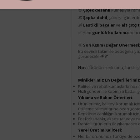
🎀
Fiyonk detaylı
askılı tulum tas
🌸
Çiçek desenli
kumaşıyla roma
👒
Şapka dahil
, güneşli günlerd
👶
Lastikli paçalar
ve
alt çıtç
✅ Hem
günlük kullanıma
hem 
🌞
Son Kısım (Değer Önermesi)
Bu sevimli takım ile bebeğiniz y
görünecek! 🌟💕
Not :
Ürünün renk tonu, farklı ışık
Miniklerimiz En Değerlilerimiz.
Kaliteli ve rahat kumaşlarla hazır
Hızlı gönderi ile kapınıza kadar g
Yıkama ve Bakım Önerileri:
Ürünlerimiz, kaliteyi korumak içi
ütüleme talimatlarına özen göster
Renklerin canlılığını korumak için
Fosforlu baskı, aksesuar veya nak
Dantelli ürünlerin ilk yıkamasın
Yerel Üretim Kalitesi:
Her bir ürünümüz Türkiye'de özenl