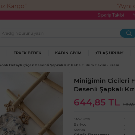
"Aynı gü
Sipariş Takibi
ERKEK BEBEK
KADIN GIYIM
⚡FLAŞ ÜRÜN⚡
iyonk Detaylı Çiçek Desenli Şapkalı Kız Bebe Tulum Takım - Krem
Miniğimin Cicileri 
Desenli Şapkalı K
644,85 TL
1.119,
Stok Kodu
Barkod
Marka