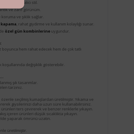
arımı ile göz alıcı stil.
ntik ve zarif görünüm.
e koruma ve şıklık sağlar.
ıt kapama
, rahat giydirme ve kullanım kolaylığı sunar.
de
özel gün kombinlerine
uygundur.
:
az boyunca hem rahat edecek hem de çok tatlı
 koşullarında değişiklik gösterebilir.
..
lanmış şık tasarımlar.
elen tarzınız.
n özenle seçilmiş kumaşlardan üretilmiştir. Yıkama ve
erek giysilerinizi daha uzun süre kullanabilirsiniz.
, ürünleri ters çevirerek ve benzer renklerle yıkayın.
ış içeren ürünleri düşük sıcaklıkta yıkayın.
ı elde yaparak ömrünü uzatın.
e üretilmiştir.