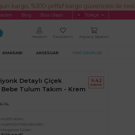
n kargo. %100 şeffaf kargo güvencesi ile tesli
Yardım
Blog
Bize Ulaşın
Türkçe
Hesabım
Favorilerim
Alışveriş Sepetim
AYAKKABI
AKSESUAR
YENİ ÜRÜNLER
Fiyonk Detaylı Çiçek
%42
i̇ndi̇ri̇m
ız Bebe Tulum Takım - Krem
90 TL
mc5191-Krem
mc51911207615141814282
Minigimin Cicileri