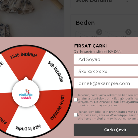
Stok Durumu
Beden
3 - 6 Ay
6 - 9 Ay
FIRSAT ÇARKI
Çarkı çevir indirimi KAZAN!
150₺ İNDİRİM
 HEDİYE
50₺ İNDİRİM
Ürün Açıklaması
TSİZ
Tanıtım, pazarlama, reklam ve benzeri am
tarafıma ticari elektronik ileti gönderilme
100 ₺ İNDİRİM
veriyorum.
Elektronik Ticari İleti Aydın
🌸
'ni okudum onay veriyorum.
Miniğimin Cicileri Fiyonk D
Paylaştığım bilgilerin
KVKK kapsamında t
korunmasını, sms ve WhatsApp üzerin
Tatlı çiçek desenleri ve zarif fiy
bilgilendirmeleri almayı
kabul ediyorum.
şirin bir tulum takım! 🌼🎀
%20 İNDİRİM
Çarkı Çevir
✨
Ürün Özellikleri: