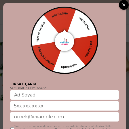
"Aynı gün kargo
150₺ İNDİRİM
50₺ İNDİRİM
YENİYIL HEDİYE
100 ₺ İNDİRİM
KARGO ÜCRETSİZ
%20 İNDİRİM
FIRSAT ÇARKI
Çarkı çevir indirimi KAZAN!
Tanıtım, pazarlama, reklam ve benzeri amaçlarla tarafıma ticari elektronik ileti