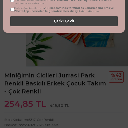
Elektronik Ticari İleti Aydınlatma Metni
gönderilmesine izin veriyorum.
'ni
okudum onay veriyorum.
KVKK kapsamında tarafınızca korunmasını, sms ve
Paylaştığım bilgilerin
WhatsApp üzerinden bilgilendirmeleri almayı
kabul ediyorum.
Çarkı Çevir
Miniğimin Cicileri Jurrasi Park
%43
i̇ndi̇ri̇m
Renkli Baskılı Erkek Çocuk Takım
- Çok Renkli
254,85 TL
449,90 TL
Stok Kodu
mc5317-CokRenkli
Barkod
mc53171207615141814482