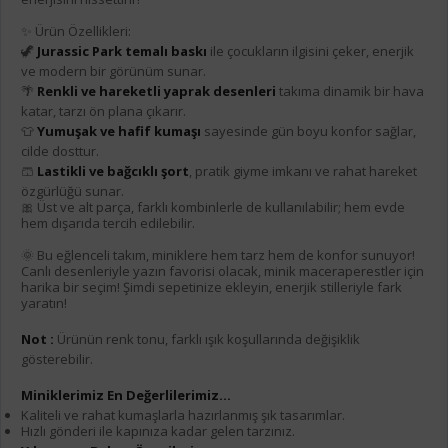
✨ Ürün Özellikleri:
🦖
Jurassic Park temalı baskı
ile çocukların ilgisini çeker, enerjik
ve modern bir görünüm sunar.
🌴
Renkli ve hareketli yaprak desenleri
takıma dinamik bir hava
katar, tarzı ön plana çıkarır.
👕
Yumuşak ve hafif kumaşı
sayesinde gün boyu konfor sağlar,
cilde dosttur.
🩳
Lastikli ve bağcıklı şort
, pratik giyme imkanı ve rahat hareket
özgürlüğü sunar.
🎀 Üst ve alt parça, farklı kombinlerle de kullanılabilir; hem evde
hem dışarıda tercih edilebilir.
🌞 Bu eğlenceli takım, miniklere hem tarz hem de konfor sunuyor!
Canlı desenleriyle yazın favorisi olacak, minik maceraperestler için
harika bir seçim! Şimdi sepetinize ekleyin, enerjik stilleriyle fark
yaratın!
Not :
Ürünün renk tonu, farklı ışık koşullarında değişiklik
gösterebilir.
Miniklerimiz En Değerlilerimiz...
Kaliteli ve rahat kumaşlarla hazırlanmış şık tasarımlar.
Hızlı gönderi ile kapınıza kadar gelen tarzınız.