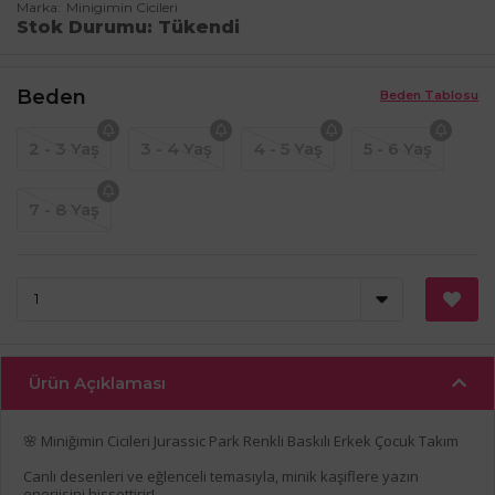
Marka
Minigimin Cicileri
Stok Durumu
Tükendi
Beden
Beden Tablosu
2 - 3 Yaş
3 - 4 Yaş
4 - 5 Yaş
5 - 6 Yaş
7 - 8 Yaş
Ürün Açıklaması
🌸 Miniğimin Cicileri Jurassic Park Renkli Baskılı Erkek Çocuk Takım
Canlı desenleri ve eğlenceli temasıyla, minik kaşiflere yazın
enerjisini hissettirir!