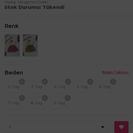
Marka
Minigimin Cicileri
Stok Durumu
Tükendi
Renk
Beden
Beden Tablosu
2 Yaş
3 Yaş
4 Yaş
5 Yaş
6 Yaş
7 Yaş
8 Yaş
9 Yaş