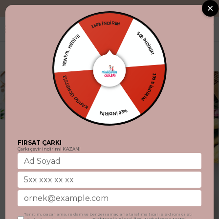
"Aynı gün kargo.
150₺ İNDİRİM
YENİYIL HEDİYE
50₺ İNDİRİM
KARGO ÜCRETSİZ
100 ₺ İNDİRİM
%20 İNDİRİM
FIRSAT ÇARKI
Çarkı çevir indirimi KAZAN!
Tanıtım, pazarlama, reklam ve benzeri amaçlarla tarafıma ticari elektronik ileti