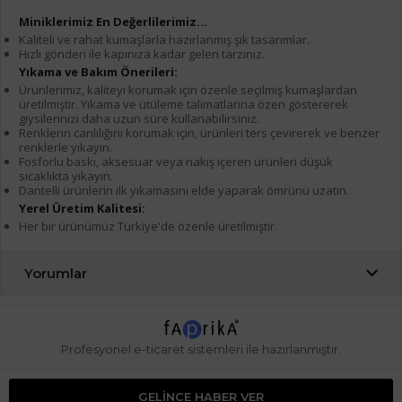
Miniklerimiz En Değerlilerimiz...
Kaliteli ve rahat kumaşlarla hazırlanmış şık tasarımlar.
Hızlı gönderi ile kapınıza kadar gelen tarzınız.
Yıkama ve Bakım Önerileri:
Ürünlerimiz, kaliteyi korumak için özenle seçilmiş kumaşlardan
üretilmiştir. Yıkama ve ütüleme talimatlarına özen göstererek
giysilerinizi daha uzun süre kullanabilirsiniz.
Renklerin canlılığını korumak için, ürünleri ters çevirerek ve benzer
renklerle yıkayın.
Fosforlu baskı, aksesuar veya nakış içeren ürünleri düşük
sıcaklıkta yıkayın.
Dantelli ürünlerin ilk yıkamasını elde yaparak ömrünü uzatın.
Yerel Üretim Kalitesi:
Her bir ürünümüz Türkiye'de özenle üretilmiştir.
Yorumlar
Profesyonel
e-ticaret
sistemleri ile hazırlanmıştır.
GELINCE HABER VER