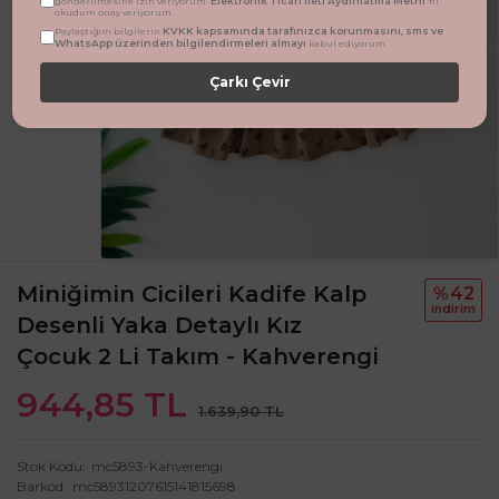
Elektronik Ticari İleti Aydınlatma Metni
gönderilmesine izin veriyorum.
'ni
okudum onay veriyorum.
KVKK kapsamında tarafınızca korunmasını, sms ve
Paylaştığım bilgilerin
WhatsApp üzerinden bilgilendirmeleri almayı
kabul ediyorum.
Çarkı Çevir
Miniğimin Cicileri Kadife Kalp
%42
i̇ndi̇ri̇m
Desenli Yaka Detaylı Kız
Çocuk 2 Li Takım - Kahverengi
944,85 TL
1.639,90 TL
Stok Kodu
mc5893-Kahverengi
Barkod
mc58931207615141815698