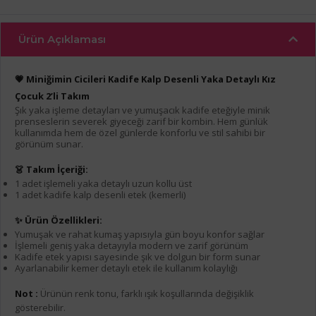
Ürün Açıklaması
💗 Miniğimin Cicileri Kadife Kalp Desenli Yaka Detaylı Kız
Çocuk 2’li Takım
Şık yaka işleme detayları ve yumuşacık kadife eteğiyle minik
prenseslerin severek giyeceği zarif bir kombin. Hem günlük
kullanımda hem de özel günlerde konforlu ve stil sahibi bir
görünüm sunar.
👗 Takım İçeriği:
1 adet işlemeli yaka detaylı uzun kollu üst
1 adet kadife kalp desenli etek (kemerli)
✨ Ürün Özellikleri:
Yumuşak ve rahat kumaş yapısıyla gün boyu konfor sağlar
İşlemeli geniş yaka detayıyla modern ve zarif görünüm
Kadife etek yapısı sayesinde şık ve dolgun bir form sunar
Ayarlanabilir kemer detaylı etek ile kullanım kolaylığı
Not :
Ürünün renk tonu, farklı ışık koşullarında değişiklik
gösterebilir.