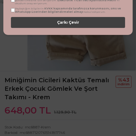
Elektronik Ticari İleti Aydınlatma Metni
gönderilmesine izin veriyorum.
'ni
okudum onay veriyorum.
KVKK kapsamında tarafınızca korunmasını, sms ve
Paylaştığım bilgilerin
WhatsApp üzerinden bilgilendirmeleri almayı
kabul ediyorum.
Çarkı Çevir
Miniğimin Cicileri Kaktüs Temalı
%43
i̇ndi̇ri̇m
Erkek Çocuk Gömlek Ve Şort
Takımı - Krem
648,00 TL
1.129,90 TL
Stok Kodu
mc6887-Krem
Barkod
mc68871207615141817746