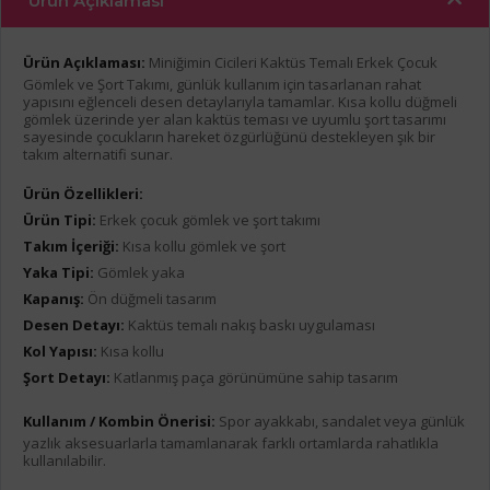
Ürün Açıklaması
Ürün Açıklaması:
Miniğimin Cicileri Kaktüs Temalı Erkek Çocuk
Gömlek ve Şort Takımı, günlük kullanım için tasarlanan rahat
yapısını eğlenceli desen detaylarıyla tamamlar. Kısa kollu düğmeli
gömlek üzerinde yer alan kaktüs teması ve uyumlu şort tasarımı
sayesinde çocukların hareket özgürlüğünü destekleyen şık bir
takım alternatifi sunar.
Ürün Özellikleri:
Ürün Tipi:
Erkek çocuk gömlek ve şort takımı
Takım İçeriği:
Kısa kollu gömlek ve şort
Yaka Tipi:
Gömlek yaka
Kapanış:
Ön düğmeli tasarım
Desen Detayı:
Kaktüs temalı nakış baskı uygulaması
Kol Yapısı:
Kısa kollu
Şort Detayı:
Katlanmış paça görünümüne sahip tasarım
Kullanım / Kombin Önerisi:
Spor ayakkabı, sandalet veya günlük
yazlık aksesuarlarla tamamlanarak farklı ortamlarda rahatlıkla
kullanılabilir.