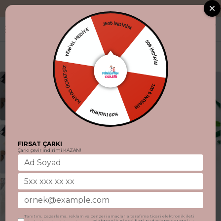
"Aynı gün kargo. %
150₺ İNDİRİM
YENİYIL HEDİYE
50₺ İNDİRİM
KARGO ÜCRETSİZ
100 ₺ İNDİRİM
%20 İNDİRİM
FIRSAT ÇARKI
Çarkı çevir indirimi KAZAN!
Tanıtım, pazarlama, reklam ve benzeri amaçlarla tarafıma ticari elektronik ileti