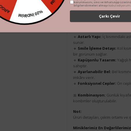
Ürün Açıklaması
korunmasını, sms ve WhatsApp üzerin
bilgilendirmeleri almayı
kabul ediyorum.
%20 İNDİRİM
Çarkı Çevir
🏷️
Ürün Başlığı:
Miniğimin Cicile
✨
Ürün Özellikleri:
🔹
Astarlı Yapı:
İç kısmındaki as
sunar.
🔸
Smile İşleme Detayı:
Kol kısm
bir görünüm sağlar.
🔹
Kapüşonlu Tasarım:
Yağışlı
sahiptir.
🔸
Ayarlanabilir Bel:
Bel kısmın
imkânı verir.
🔹
Fonksiyonel Cepler:
Ön ceple
🎀
Kombinasyon:
Günlük kıyafetl
kombinler oluşturulabilir.
Not:
Ürün detayları, çekim ortamı ve ışı
Miniklerimiz En Değerlilerimi