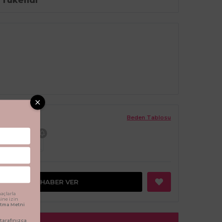
Tükendi
Beden Tablosu
8 Yaş
GELINCE HABER VER
açlarla
sine izin
latma Metni
arafınızca