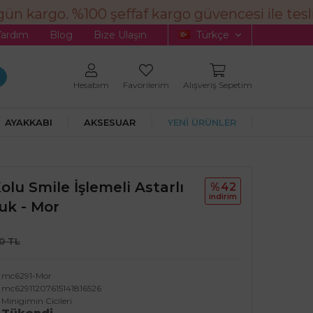
n kargo. %100 şeffaf kargo güvencesi ile tesli
Yardım
Blog
Bize Ulaşın
Türkçe
Hesabım
Favorilerim
Alışveriş Sepetim
AYAKKABI
AKSESUAR
YENİ ÜRÜNLER
olu Smile İşlemeli Astarlı
%42
i̇ndi̇ri̇m
uk - Mor
90 TL
mc6291-Mor
mc62911207615141816526
Minigimin Cicileri