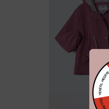
YENİYIL H
KARGO ÜCR