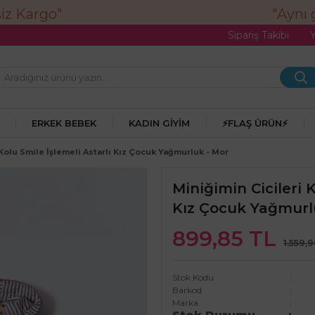
"Aynı gü
Sipariş Takibi
ERKEK BEBEK
KADIN GIYIM
⚡FLAŞ ÜRÜN⚡
 Kolu Smile İşlemeli Astarlı Kız Çocuk Yağmurluk - Mor
Miniğimin Cicileri K
Kız Çocuk Yağmurl
899,85 TL
1.559,
Stok Kodu
Barkod
Marka