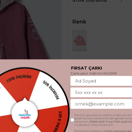
Stok Durumu
Renk
FIRSAT ÇARKI
Beden
Çarkı çevir indirimi KAZAN!
150₺ İNDİRİM
EDİYE
5 Yaş
6 Yaş
7 Yaş
50₺ İNDİRİM
ETSİZ
Tanıtım, pazarlama, reklam ve benzeri am
tarafıma ticari elektronik ileti gönderilme
100 ₺ İNDİRİM
veriyorum.
Elektronik Ticari İleti Aydın
'ni okudum onay veriyorum.
Paylaştığım bilgilerin
KVKK kapsamında t