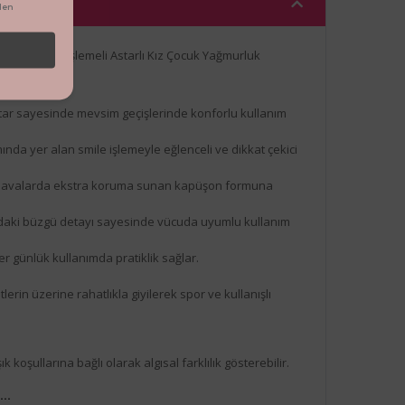
den
ri Kolu Smile İşlemeli Astarlı Kız Çocuk Yağmurluk
tar sayesinde mevsim geçişlerinde konforlu kullanım
ında yer alan smile işlemeyle eğlenceli ve dikkat çekici
 havalarda ekstra koruma sunan kapüşon formuna
daki büzgü detayı sayesinde vücuda uyumlu kullanım
r günlük kullanımda pratiklik sağlar.
erin üzerine rahatlıkla giyilerek spor ve kullanışlı
k koşullarına bağlı olarak algısal farklılık gösterebilir.
z…