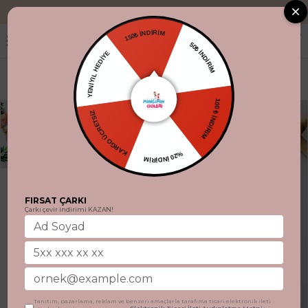
"Aynı gün kargo
150₺ İNDİRİM
50₺ İNDİRİM
YENİYIL HEDİYE
100 ₺ İNDİRİM
KARGO ÜCRETSİZ
%20 İNDİRİM
FIRSAT ÇARKI
Çarkı çevir indirimi KAZAN!
Tanıtım, pazarlama, reklam ve benzeri amaçlarla tarafıma ticari elektronik ileti