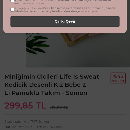
Elektronik Ticari İleti Aydınlatma Metni
gönderilmesine izin veriyorum.
'ni
okudum onay veriyorum.
KVKK kapsamında tarafınızca korunmasını, sms ve
Paylaştığım bilgilerin
WhatsApp üzerinden bilgilendirmeleri almayı
kabul ediyorum.
Çarkı Çevir
Miniğimin Cicileri Life İs Sweat
%42
i̇ndi̇ri̇m
Kedicik Desenli Kız Bebe 2
Li Pamuklu Takım - Somon
299,85 TL
519,90 TL
Stok Kodu
mc4747-Somon
Barkod
mc47471207615141813388