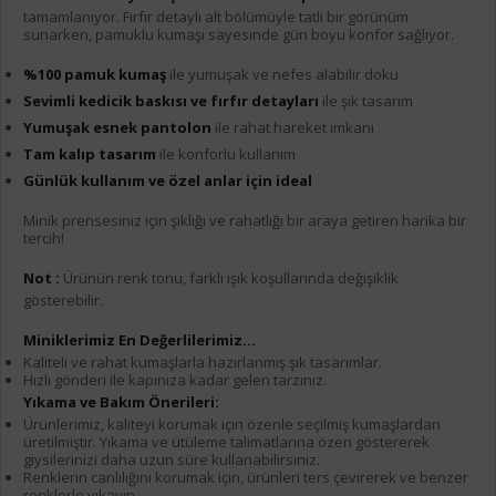
tamamlanıyor. Fırfır detaylı alt bölümüyle tatlı bir görünüm
sunarken, pamuklu kumaşı sayesinde gün boyu konfor sağlıyor.
%100 pamuk kumaş
ile yumuşak ve nefes alabilir doku
Sevimli kedicik baskısı ve fırfır detayları
ile şık tasarım
Yumuşak esnek pantolon
ile rahat hareket imkanı
Tam kalıp tasarım
ile konforlu kullanım
Günlük kullanım ve özel anlar için ideal
Minik prensesiniz için şıklığı ve rahatlığı bir araya getiren harika bir
tercih!
Not :
Ürünün renk tonu, farklı ışık koşullarında değişiklik
gösterebilir.
Miniklerimiz En Değerlilerimiz...
Kaliteli ve rahat kumaşlarla hazırlanmış şık tasarımlar.
Hızlı gönderi ile kapınıza kadar gelen tarzınız.
Yıkama ve Bakım Önerileri:
Ürünlerimiz, kaliteyi korumak için özenle seçilmiş kumaşlardan
üretilmiştir. Yıkama ve ütüleme talimatlarına özen göstererek
giysilerinizi daha uzun süre kullanabilirsiniz.
Renklerin canlılığını korumak için, ürünleri ters çevirerek ve benzer
renklerle yıkayın.