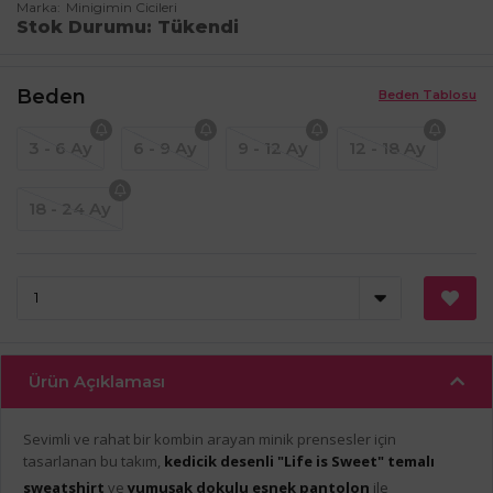
Marka
Minigimin Cicileri
Stok Durumu
Tükendi
Beden
Beden Tablosu
3 - 6 Ay
6 - 9 Ay
9 - 12 Ay
12 - 18 Ay
18 - 24 Ay
Ürün Açıklaması
Sevimli ve rahat bir kombin arayan minik prensesler için
tasarlanan bu takım,
kedicik desenli "Life is Sweet" temalı
sweatshirt
ve
yumuşak dokulu esnek pantolon
ile