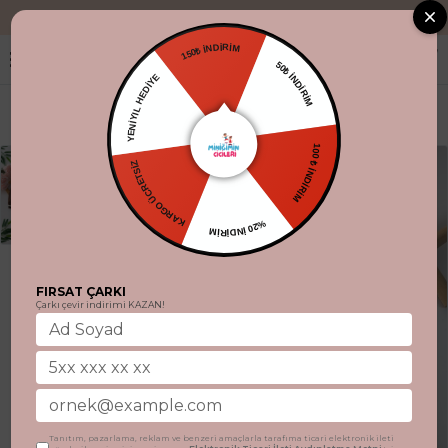
"Aynı gün kargo
150₺ İNDİRİM
50₺ İNDİRİM
YENİYIL HEDİYE
100 ₺ İNDİRİM
KARGO ÜCRETSİZ
%20 İNDİRİM
FIRSAT ÇARKI
Çarkı çevir indirimi KAZAN!
Tanıtım, pazarlama, reklam ve benzeri amaçlarla tarafıma ticari elektronik ileti