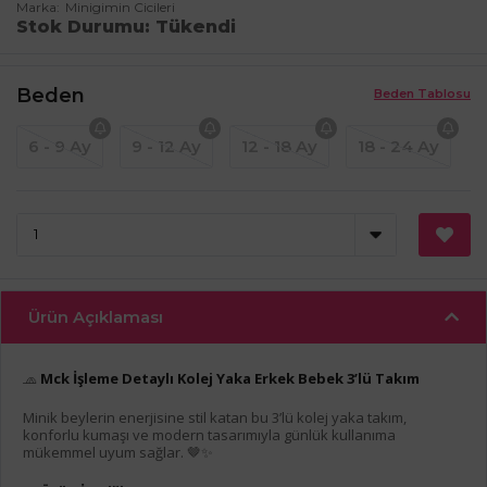
Marka
Minigimin Cicileri
Stok Durumu
Tükendi
Beden
Beden Tablosu
6 - 9 Ay
9 - 12 Ay
12 - 18 Ay
18 - 24 Ay
Ürün Açıklaması
🧢
Mck İşleme Detaylı Kolej Yaka Erkek Bebek 3’lü Takım
Minik beylerin enerjisine stil katan bu 3’lü kolej yaka takım,
konforlu kumaşı ve modern tasarımıyla günlük kullanıma
mükemmel uyum sağlar. 🤎✨