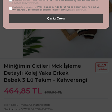
Elektronik Ticari İleti Aydınlatma Metni
gönderilmesine izin veriyorum.
'ni
okudum onay veriyorum.
KVKK kapsamında tarafınızca korunmasını, sms ve
Paylaştığım bilgilerin
WhatsApp üzerinden bilgilendirmeleri almayı
kabul ediyorum.
Çarkı Çevir
Miniğimin Cicileri Mck İşleme
%43
i̇ndi̇ri̇m
Detaylı Kolej Yaka Erkek
Bebek 3 Lü Takım - Kahverengi
464,85 TL
809,90 TL
Stok Kodu
mc5672-Kahverengi
Barkod
mc56721207615141815234