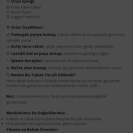
👕
Ürün İçeriği:
🧥 Kolej Yaka Ceket
👕 Basic Tişört
👖 Jogger Pantolon
🌟
Ürün Özellikleri:
👶
Yumuşak penye kumaş
, bebek cildine dost yapısıyla gün boyu
rahatlık sunar.
🧢
Kolej tarzı ceket
, çıtçıtlı yapısıyla kolay giyilip çıkarılabilir.
👖
Lastikli bel ve paça detayı
, hareket özgürlüğü sağlar.
🪡
İşleme detayları
, tasarıma şık bir dokunuş katar.
💫
Nefes alan kumaş
, mevsim geçişlerinde ideal kullanım sunar.
🚀
Neden Bu Takım Tercih Edilmeli?
Hem rahat hem tarz! Günlük kombinlerde ya da minik gezilerde
modern bir görünüm için mükemmel bir seçim. 👶🧥✨
Not :
Ürünün renk tonu, farklı ışık koşullarında değişiklik
gösterebilir.
Miniklerimiz En Değerlilerimiz...
Kaliteli ve rahat kumaşlarla hazırlanmış şık tasarımlar.
Hızlı gönderi ile kapınıza kadar gelen tarzınız.
Yıkama ve Bakım Önerileri: