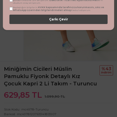
Elektronik Ticari İleti Aydınlatma Metni
gönderilmesine izin veriyorum.
'ni
okudum onay veriyorum.
KVKK kapsamında tarafınızca korunmasını, sms ve
Paylaştığım bilgilerin
WhatsApp üzerinden bilgilendirmeleri almayı
kabul ediyorum.
Çarkı Çevir
Miniğimin Cicileri Müslin
%43
i̇ndi̇ri̇m
Pamuklu Fiyonk Detaylı Kız
Çocuk Kapri 2 Li Takım - Turuncu
629,85 TL
1.099,90 TL
Stok Kodu
mc4978-Turuncu
Barkod
mc49781207615141813907