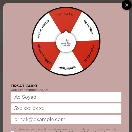
"Aynı gün kargo
150₺ İNDİRİM
YENİYIL HEDİYE
50₺ İNDİRİM
KARGO ÜCRETSİZ
100 ₺ İNDİRİM
%20 İNDİRİM
FIRSAT ÇARKI
Çarkı çevir indirimi KAZAN!
Tanıtım, pazarlama, reklam ve benzeri amaçlarla tarafıma ticari elektronik ileti