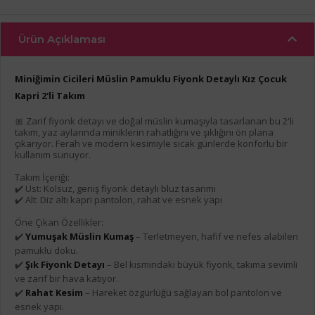
Ürün Açıklaması
Miniğimin Cicileri Müslin Pamuklu Fiyonk Detaylı Kız Çocuk
Kapri 2'li Takım
🎀 Zarif fiyonk detayı ve doğal müslin kumaşıyla tasarlanan bu 2'li
takım, yaz aylarında miniklerin rahatlığını ve şıklığını ön plana
çıkarıyor. Ferah ve modern kesimiyle sıcak günlerde konforlu bir
kullanım sunuyor.
Takım İçeriği:
✔️ Üst: Kolsuz, geniş fiyonk detaylı bluz tasarımı
✔️ Alt: Diz altı kapri pantolon, rahat ve esnek yapı
Öne Çıkan Özellikler:
✔️
Yumuşak Müslin Kumaş
– Terletmeyen, hafif ve nefes alabilen
pamuklu doku.
✔️
Şık Fiyonk Detayı
– Bel kısmındaki büyük fiyonk, takıma sevimli
ve zarif bir hava katıyor.
✔️
Rahat Kesim
– Hareket özgürlüğü sağlayan bol pantolon ve
esnek yapı.