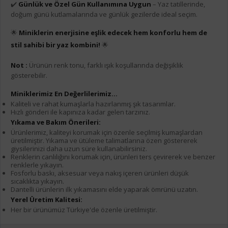
✔️
Günlük ve Özel Gün Kullanımına Uygun
– Yaz tatillerinde,
doğum günü kutlamalarında ve günlük gezilerde ideal seçim.
🌟
Miniklerin enerjisine eşlik edecek hem konforlu hem de
stil sahibi bir yaz kombini!
🌟
Not :
Ürünün renk tonu, farklı ışık koşullarında değişiklik
gösterebilir.
Miniklerimiz En Değerlilerimiz...
Kaliteli ve rahat kumaşlarla hazırlanmış şık tasarımlar.
Hızlı gönderi ile kapınıza kadar gelen tarzınız.
Yıkama ve Bakım Önerileri:
Ürünlerimiz, kaliteyi korumak için özenle seçilmiş kumaşlardan
üretilmiştir. Yıkama ve ütüleme talimatlarına özen göstererek
giysilerinizi daha uzun süre kullanabilirsiniz.
Renklerin canlılığını korumak için, ürünleri ters çevirerek ve benzer
renklerle yıkayın.
Fosforlu baskı, aksesuar veya nakış içeren ürünleri düşük
sıcaklıkta yıkayın.
Dantelli ürünlerin ilk yıkamasını elde yaparak ömrünü uzatın.
Yerel Üretim Kalitesi:
Her bir ürünümüz Türkiye'de özenle üretilmiştir.