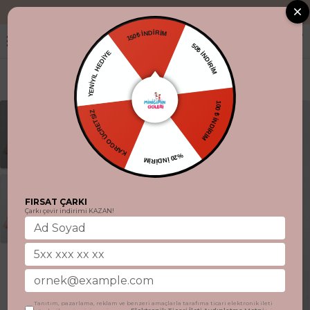
"Aynı gün kargo.
150₺ İNDİRİM
YENİYIL HEDİYE
50₺ İNDİRİM
KARGO ÜCRETSİZ
100 ₺ İNDİRİM
%20 İNDİRİM
FIRSAT ÇARKI
Çarkı çevir indirimi KAZAN!
Tanıtım, pazarlama, reklam ve benzeri amaçlarla tarafıma ticari elektronik ileti