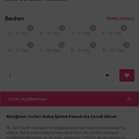
Beden
Beden Tablosu
2 - 3 Yaş
3 - 4 Yaş
4 - 5 Yaş
5 - 6 Yaş
6 - 7 Yaş
7 - 8 Yaş
8 - 9 Yaş
9 - 10 Yaş
Ürün Açıklaması
Miniğimin Cicileri Nakış İşleme Pamuk Kız Çocuk Elbise
🌸 Zarif çiçek nakışları ve doğal pamuk kumaşıyla tasarlanan bu
elbise, minik prenseslere hem şıklık hem de konfor sunuyor.
Günlük kullanımda ya da özel günlerde hafif ve ferah yapısıyla