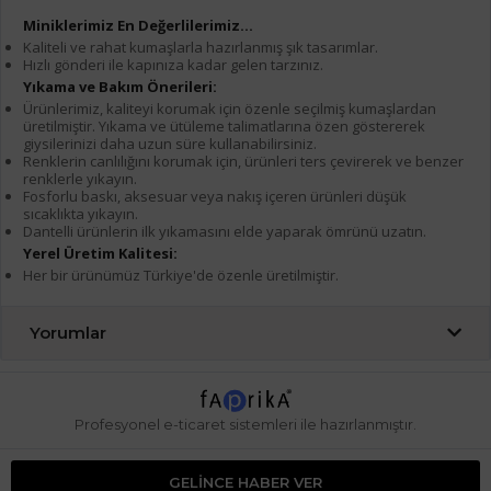
Miniklerimiz En Değerlilerimiz...
Kaliteli ve rahat kumaşlarla hazırlanmış şık tasarımlar.
Hızlı gönderi ile kapınıza kadar gelen tarzınız.
Yıkama ve Bakım Önerileri:
Ürünlerimiz, kaliteyi korumak için özenle seçilmiş kumaşlardan
üretilmiştir. Yıkama ve ütüleme talimatlarına özen göstererek
giysilerinizi daha uzun süre kullanabilirsiniz.
Renklerin canlılığını korumak için, ürünleri ters çevirerek ve benzer
renklerle yıkayın.
Fosforlu baskı, aksesuar veya nakış içeren ürünleri düşük
sıcaklıkta yıkayın.
Dantelli ürünlerin ilk yıkamasını elde yaparak ömrünü uzatın.
Yerel Üretim Kalitesi:
Her bir ürünümüz Türkiye'de özenle üretilmiştir.
Yorumlar
Profesyonel
e-ticaret
sistemleri ile hazırlanmıştır.
GELINCE HABER VER