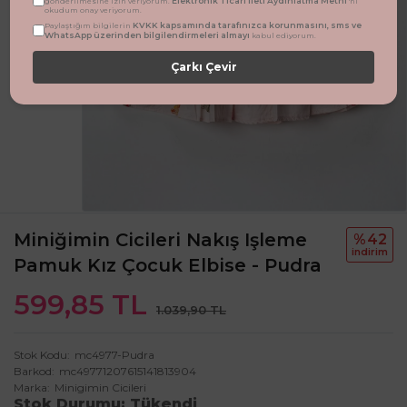
Elektronik Ticari İleti Aydınlatma Metni
gönderilmesine izin veriyorum.
'ni
okudum onay veriyorum.
KVKK kapsamında tarafınızca korunmasını, sms ve
Paylaştığım bilgilerin
WhatsApp üzerinden bilgilendirmeleri almayı
kabul ediyorum.
Çarkı Çevir
Miniğimin Cicileri Nakış Işleme
%42
i̇ndi̇ri̇m
Pamuk Kız Çocuk Elbise - Pudra
599,85 TL
1.039,90 TL
Stok Kodu
mc4977-Pudra
Barkod
mc49771207615141813904
Marka
Minigimin Cicileri
Stok Durumu
Tükendi