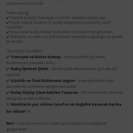
mükemmel bir tercih!
Takım İçeriği:
✔️ Pamuk kumaş: Yumuşak ve nefes alabilen doğal yapı
✔️ Çiçek nakışlı tasarım: El işçiliği detaylarla süslenmiş zarif
desenler
✔️ Kısa volan kollu model: Romantik ve modern bir görünüm
✔️ Bel kısmı ve etek ucu fırfırlı kesim: Hareket özgürlüğü ve şirinlik
bir arada
Öne Çıkan Özellikler:
✔️
Yumuşak ve Rahat Kumaş
– Hassas ciltler için ideal,
terletmeyen pamuklu doku.
✔️
Nakış İşlemeli Şıklık
– Renkli çiçek desenleriyle göz alıcı bir
tasarım.
✔️
Günlük ve Özel Kullanıma Uygun
– Hem gezilerde hem
davetlerde miniklerin şıklığını tamamlar.
✔️
Kolay Giyilip Çıkarılabilen Tasarım
– Sırt kısmındaki fermuar
detayıyla pratik kullanım.
🌼
Miniklerin yaz stiline zarafet ve doğallık katacak harika
bir elbise!
🌼
Not :
Ürünün renk tonu, farklı ışık koşullarında değişiklik
gösterebilir.