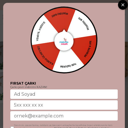
"Aynı gün kargo.
150₺ İNDİRİM
50₺ İNDİRİM
YENİYIL HEDİYE
100 ₺ İNDİRİM
KARGO ÜCRETSİZ
%20 İNDİRİM
FIRSAT ÇARKI
Çarkı çevir indirimi KAZAN!
Tanıtım, pazarlama, reklam ve benzeri amaçlarla tarafıma ticari elektronik ileti