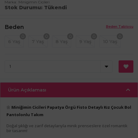
Marka
Minigimin Cicileri
Stok Durumu
Tükendi
Beden
Beden Tablosu
6 Yaş
7 Yaş
8 Yaş
9 Yaş
10 Yaş
Ürün Açıklaması
🌼
Miniğimin Cicileri Papatya Örgü Fisto Detaylı Kız Çocuk Bol
Pantolonlu Takım
Doğal şıklığı ve zarif detaylarıyla minik prenseslere özel romantik
bir tasarım!