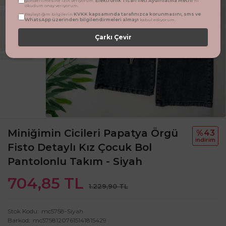
Elektronik Ticari İleti Aydınlatma Metni
gönderilmesine izin veriyorum.
'ni
okudum onay veriyorum.
KVKK kapsamında tarafınızca korunmasını, sms ve
Paylaştığım bilgilerin
WhatsApp üzerinden bilgilendirmeleri almayı
kabul ediyorum.
Çarkı Çevir
Miniğimin Cicileri Papatya Örgü
%43
i̇ndi̇ri̇m
Fisto Detaylı Kız Çocuk Bol
Pantolonlu Takım - Siyah
704,85 TL
1.229,90 TL
Stok Kodu
mc5758-Siyah
Barkod
mc57581207615141815429