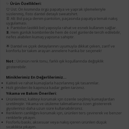
✨
Ürün Özellikleri:
👕 Üst: Ön kısmında örgü papatya ve yaprak işlemeleriyle
süslenmiş, fisto dantel detaylı sweatshirt.
👖 Alt: Bol paça denim pantolon, paçasında papatya temalı nakış
uygulaması.
👧 Pantolon lastikli bel yapısıyla rahat ve esnek kullanım sağlar.
🧵 Hem günlük kombinlerde hem de özel günlerde tercih edilebilir,
nefes alabilen kumaş yapısına sahiptir.
🌟 Dantel ve çiçek detaylarının uyumuyla dikkat çeken, zarif ve
konforlu bir takım arayan annelere harika bir seçenek!
Not :
Ürünün renk tonu, farklı ışık koşullarında değişiklik
gösterebilir.
Miniklerimiz En Değerlilerimiz...
Kaliteli ve rahat kumaşlarla hazırlanmış şık tasarımlar.
Hızlı gönderi ile kapınıza kadar gelen tarzınız.
Yıkama ve Bakım Önerileri:
Ürünlerimiz, kaliteyi korumak için özenle seçilmiş kumaşlardan
üretilmiştir. Yıkama ve ütüleme talimatlarına özen göstererek
giysilerinizi daha uzun süre kullanabilirsiniz.
Renklerin canlılığını korumak için, ürünleri ters çevirerek ve benzer
renklerle yıkayın.
Fosforlu baskı, aksesuar veya nakış içeren ürünleri düşük
sıcaklıkta yıkayın.