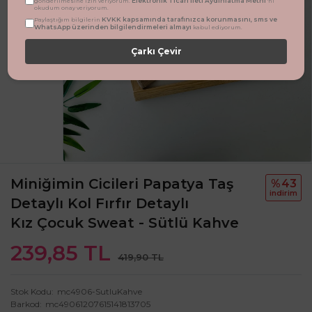
Elektronik Ticari İleti Aydınlatma Metni
gönderilmesine izin veriyorum.
'ni
okudum onay veriyorum.
KVKK kapsamında tarafınızca korunmasını, sms ve
Paylaştığım bilgilerin
WhatsApp üzerinden bilgilendirmeleri almayı
kabul ediyorum.
Çarkı Çevir
Miniğimin Cicileri Papatya Taş
%43
i̇ndi̇ri̇m
Detaylı Kol Fırfır Detaylı
Kız Çocuk Sweat - Sütlü Kahve
239,85 TL
419,90 TL
Stok Kodu
mc4906-SutluKahve
Barkod
mc49061207615141813705