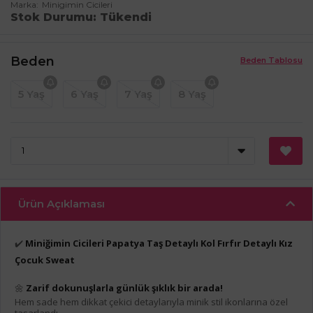
Marka
Minigimin Cicileri
Stok Durumu
Tükendi
Beden
Beden Tablosu
5 Yaş
6 Yaş
7 Yaş
8 Yaş
Ürün Açıklaması
✔️
Miniğimin Cicileri Papatya Taş Detaylı Kol Fırfır Detaylı Kız
Çocuk Sweat
🌼
Zarif dokunuşlarla günlük şıklık bir arada!
Hem sade hem dikkat çekici detaylarıyla minik stil ikonlarına özel
tasarlandı.