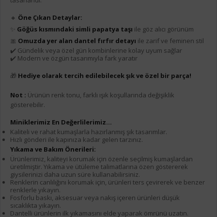
🔸
Öne Çıkan Detaylar:
✨
Göğüs kısmındaki simli papatya taşı
ile göz alıcı görünüm
🎀
Omuzda yer alan dantel fırfır detayı
ile zarif ve feminen stil
✔️ Gündelik veya özel gün kombinlerine kolay uyum sağlar
✔️ Modern ve özgün tasarımıyla fark yaratır
🎁
Hediye olarak tercih edilebilecek şık ve özel bir parça!
Not :
Ürünün renk tonu, farklı ışık koşullarında değişiklik
gösterebilir.
Miniklerimiz En Değerlilerimiz...
Kaliteli ve rahat kumaşlarla hazırlanmış şık tasarımlar.
Hızlı gönderi ile kapınıza kadar gelen tarzınız.
Yıkama ve Bakım Önerileri:
Ürünlerimiz, kaliteyi korumak için özenle seçilmiş kumaşlardan
üretilmiştir. Yıkama ve ütüleme talimatlarına özen göstererek
giysilerinizi daha uzun süre kullanabilirsiniz.
Renklerin canlılığını korumak için, ürünleri ters çevirerek ve benzer
renklerle yıkayın.
Fosforlu baskı, aksesuar veya nakış içeren ürünleri düşük
sıcaklıkta yıkayın.
Dantelli ürünlerin ilk yıkamasını elde yaparak ömrünü uzatın.