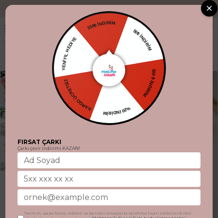
"Aynı gün kargo
150₺ İNDİRİM
50₺ İNDİRİM
YENİYIL HEDİYE
100 ₺ İNDİRİM
KARGO ÜCRETSİZ
%20 İNDİRİM
FIRSAT ÇARKI
Çarkı çevir indirimi KAZAN!
Tanıtım, pazarlama, reklam ve benzeri amaçlarla tarafıma ticari elektronik ileti