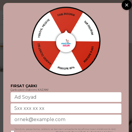
"Aynı gün kargo
150₺ İNDİRİM
50₺ İNDİRİM
YENİYIL HEDİYE
100 ₺ İNDİRİM
KARGO ÜCRETSİZ
%20 İNDİRİM
FIRSAT ÇARKI
Çarkı çevir indirimi KAZAN!
Tanıtım, pazarlama, reklam ve benzeri amaçlarla tarafıma ticari elektronik ileti