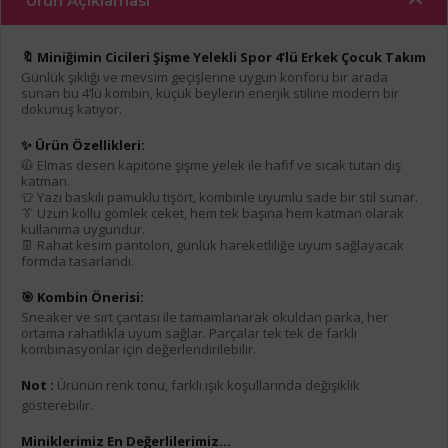
Ürün Açıklaması
🔖 Miniğimin Cicileri Şişme Yelekli Spor 4’lü Erkek Çocuk Takım
Günlük şıklığı ve mevsim geçişlerine uygun konforu bir arada
sunan bu 4’lü kombin, küçük beylerin enerjik stiline modern bir
dokunuş katıyor.
✨ Ürün Özellikleri:
🧥 Elmas desen kapitone şişme yelek ile hafif ve sıcak tutan dış
katman.
👕 Yazı baskılı pamuklu tişört, kombinle uyumlu sade bir stil sunar.
👔 Uzun kollu gömlek ceket, hem tek başına hem katman olarak
kullanıma uygundur.
👖 Rahat kesim pantolon, günlük hareketliliğe uyum sağlayacak
formda tasarlandı.
🎯 Kombin Önerisi:
Sneaker ve sırt çantası ile tamamlanarak okuldan parka, her
ortama rahatlıkla uyum sağlar. Parçalar tek tek de farklı
kombinasyonlar için değerlendirilebilir.
Not :
Ürünün renk tonu, farklı ışık koşullarında değişiklik
gösterebilir.
Miniklerimiz En Değerlilerimiz...