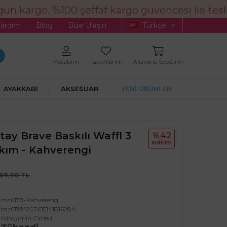
n kargo. %100 şeffaf kargo güvencesi ile tesli
Yardım
Blog
Bize Ulaşın
Türkçe
Hesabım
Favorilerim
Alışveriş Sepetim
AYAKKABI
AKSESUAR
YENİ ÜRÜNLER
Stay Brave Baskılı Waffl 3
%42
i̇ndi̇ri̇m
kım - Kahverengi
69,90 TL
mc6178-Kahverengi
mc61781207615141816284
Minigimin Cicileri