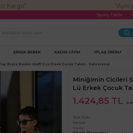
"Aynı gü
Sipariş Takibi
ERKEK BEBEK
KADIN GIYIM
⚡FLAŞ ÜRÜN⚡
Stay Brave Baskılı Waffl 3 Lü Erkek Çocuk Takım - Kahverengi
Miniğimin Cicileri 
Lü Erkek Çocuk Ta
1.424,85 TL
2.4
Stok Kodu
Barkod
Marka