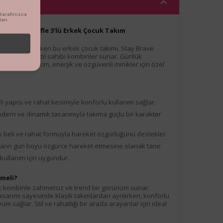
arafınızca
den
e Baskılı Waffle 3’lü Erkek Çocuk Takım
yla dikkat çeken bu erkek çocuk takımı, Stay Brave
ulu yapısıyla stil sahibi kombinler sunar. Günlük
an bu 3’lü takım, enerjik ve özgüvenli minikler için özel
li yapısı ve rahat kesimiyle konforlu kullanım sağlar.
odern ve dinamik tasarımıyla takıma güçlü bir karakter
k beli ve rahat formuyla hareket özgürlüğünü destekler.
ların gün boyu özgürce hareket etmesine olanak tanır.
f kullanım için uygundur.
meli?
k kombinle zahmetsiz ve trend bir görünüm sunar.
tasarımı sayesinde klasik takımlardan ayrılırken, konforlu
um sağlar. Stil ve rahatlığı bir arada arayanlar için ideal