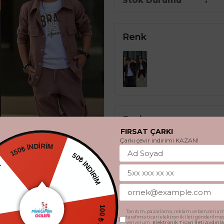
Stok Durumu
Renk
Beden
FIRSAT ÇARKI
Çarkı çevir indirimi KAZAN!
4 - 5 Yaş
5 - 6 Yaş
150₺ İNDİRİM
EDİYE
50₺ İNDİRİM
Tanıtım, pazarlama, reklam ve benzeri am
tarafıma ticari elektronik ileti gönderilme
veriyorum.
Elektronik Ticari İleti Aydın