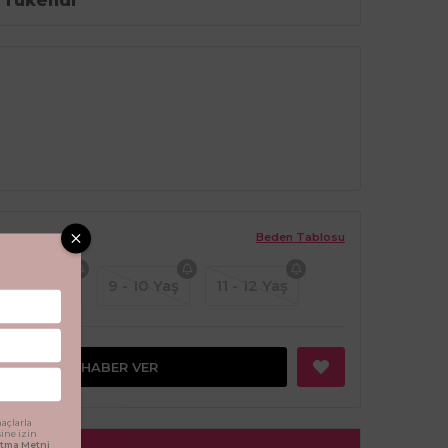
Tükendi
Beden Tablosu
7 - 8 Yaş
9 - 10 Yaş
11 - 12 Yaş
GELINCE HABER VER
açlarla
sine izin
latma Metni