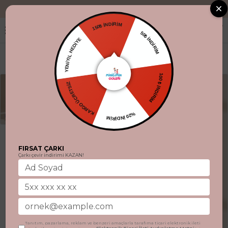
"Aynı gün kargo
150₺ İNDİRİM
50₺ İNDİRİM
YENİYIL HEDİYE
100 ₺ İNDİRİM
KARGO ÜCRETSİZ
%20 İNDİRİM
FIRSAT ÇARKI
Çarkı çevir indirimi KAZAN!
Tanıtım, pazarlama, reklam ve benzeri amaçlarla tarafıma ticari elektronik ileti