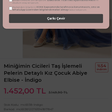
Elektronik Ticari İleti Aydınlatma Metni
gönderilmesine izin veriyorum.
'ni
okudum onay veriyorum.
KVKK kapsamında tarafınızca korunmasını, sms ve
Paylaştığım bilgilerin
WhatsApp üzerinden bilgilendirmeleri almayı
kabul ediyorum.
Çarkı Çevir
Miniğimin Cicileri Taş İşlemeli
%54
i̇ndi̇ri̇m
Pelerin Detaylı Kız Çocuk Abiye
Elbise - İndigo
1.452,00 TL
3.149,90 TL
Stok Kodu
mc6938-Indigo
Barkod
mc69381207615141817847