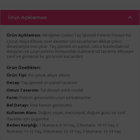
Ürün Açıklaması
Ürün Açıklaması:
Miniğimin Cicileri Taş İşlemeli Pelerin Detaylı Kız
Çocuk Abiye Elbise, özel davetler için tasarlanan dikkat çekici
detaylarıyla öne çıkar. Taş işlemeli ön paneli, omuz kısmındaki tül
detayları ve uzun pelerin formundaki katmanlı tül tasarımı elbiseye
zarif ve gösterişli bir görünüm kazandırır.
Ürün Özellikleri:
Ürün Tipi:
Kız çocuk abiye elbise
Detay:
Taş işlemeli ön panel tasarımı
Omuz Tasarımı:
Tül detaylı askılı model
Form:
Pelerin görünümlü uzun tül katmanlar
Bel Detayı:
İnce kemer görünümü
Kullanım Alanı:
Düğün, nişan, mezuniyet, doğum günü ve özel
davetler için uygundur
Beden Karşılığı:
1 Numara: 9-10 Yaş, 2 Numara: 10-11 Yaş, 3
Numara: 11-12 Yaş, 4 Numara: 12-13 Yaş, 5 Numara: 13-14 Yaş