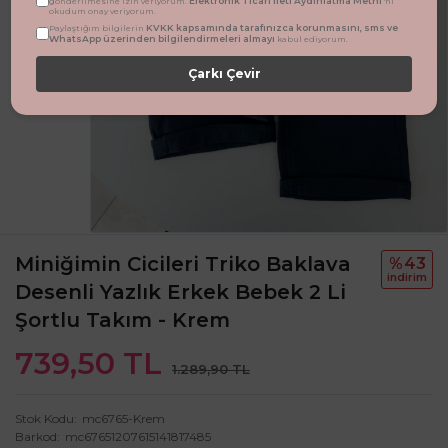
Elektronik Ticari İleti Aydınlatma Metni
gönderilmesine izin veriyorum.
'ni
okudum onay veriyorum.
KVKK kapsamında tarafınızca korunmasını, sms ve
Paylaştığım bilgilerin
WhatsApp üzerinden bilgilendirmeleri almayı
kabul ediyorum.
Çarkı Çevir
Miniğimin Cicileri Triko Baklava
%43
i̇ndi̇ri̇m
Desenli Yazlık Erkek Bebek 2 Li
Şortlu Takım - Krem
739,50 TL
1.289,90 TL
Stok Kodu
mc6765-Krem
Barkod
mc67651207615141817485