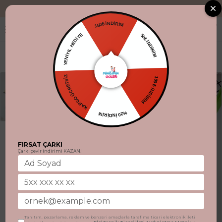
"Aynı gün kargo
150₺ İNDİRİM
YENİYIL HEDİYE
50₺ İNDİRİM
KARGO ÜCRETSİZ
100 ₺ İNDİRİM
%20 İNDİRİM
FIRSAT ÇARKI
Çarkı çevir indirimi KAZAN!
Tanıtım, pazarlama, reklam ve benzeri amaçlarla tarafıma ticari elektronik ileti