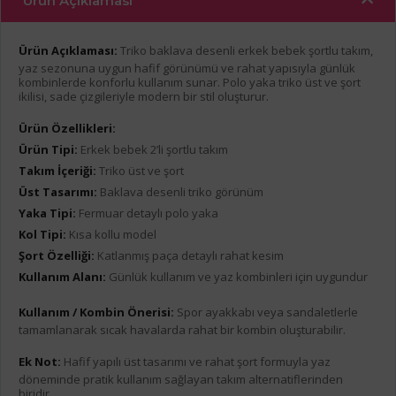
Ürün Açıklaması
Ürün Açıklaması:
Triko baklava desenli erkek bebek şortlu takım,
yaz sezonuna uygun hafif görünümü ve rahat yapısıyla günlük
kombinlerde konforlu kullanım sunar. Polo yaka triko üst ve şort
ikilisi, sade çizgileriyle modern bir stil oluşturur.
Ürün Özellikleri:
Ürün Tipi:
Erkek bebek 2’li şortlu takım
Takım İçeriği:
Triko üst ve şort
Üst Tasarımı:
Baklava desenli triko görünüm
Yaka Tipi:
Fermuar detaylı polo yaka
Kol Tipi:
Kısa kollu model
Şort Özelliği:
Katlanmış paça detaylı rahat kesim
Kullanım Alanı:
Günlük kullanım ve yaz kombinleri için uygundur
Kullanım / Kombin Önerisi:
Spor ayakkabı veya sandaletlerle
tamamlanarak sıcak havalarda rahat bir kombin oluşturabilir.
Ek Not:
Hafif yapılı üst tasarımı ve rahat şort formuyla yaz
döneminde pratik kullanım sağlayan takım alternatiflerinden
biridir.