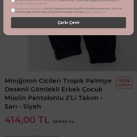
Elektronik Ticari İleti Aydınlatma Metni
gönderilmesine izin veriyorum.
'ni
okudum onay veriyorum.
KVKK kapsamında tarafınızca korunmasını, sms ve
Paylaştığım bilgilerin
WhatsApp üzerinden bilgilendirmeleri almayı
kabul ediyorum.
Çarkı Çevir
Miniğimin Cicileri Tropik Palmiye
%54
i̇ndi̇ri̇m
Desenli Gömlekli Erkek Çocuk
Müslin Pantolonlu 2’Li Takım -
Sarı - Siyah
414,00 TL
899,90 TL
Stok Kodu
mc6554-Sari-Siyah