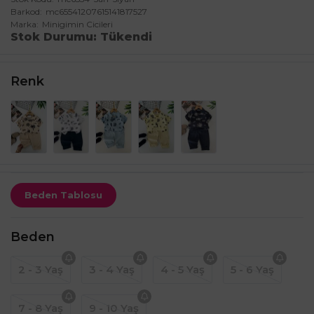
Barkod
mc65541207615141817527
Marka
Minigimin Cicileri
Stok Durumu
Tükendi
Renk
Beden Tablosu
Beden
2 - 3 Yaş
3 - 4 Yaş
4 - 5 Yaş
5 - 6 Yaş
7 - 8 Yaş
9 - 10 Yaş