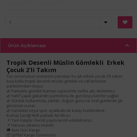
Ürün Açıklaması
Tropik Desenli Müslin Gömlekli Erkek
Çocuk 2’li Takım
Yaz sezonunun enerjisini yansıtan bu şık erkek çocuk 2’li takım;
kısa kollu tropik desenli müslin gömlek ve rahat kesim
pantolondan oluşur.
🌿 Pamuklu gömlek kumaşı sayesinde nefes alır, terletmez.
🌿 Hafif yapılı gabardin pantolonu ile gün boyu konfor sağlar.
🌿 Günlük kullanımda, tatilde, doğum günü ve özel günlerde şık
görünüm sunar.
🌿 Sandalet veya spor ayakkabı ile kolay kombinlenir.
Kumaş İçeriği:%95 pamuk %5 likra i
📌 Tam kalıptır. Kendi yaşını tercih edebilirsiniz.
📌 Hassas yıkama önerilir.
🚚 Aynı Gün Kargo
📦 Şeffaf Kargo Güvencesi