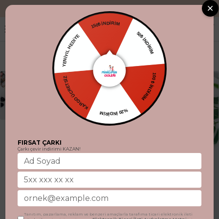
"Aynı gün kargo
150₺ İNDİRİM
YENİYIL HEDİYE
50₺ İNDİRİM
KARGO ÜCRETSİZ
100 ₺ İNDİRİM
%20 İNDİRİM
FIRSAT ÇARKI
Çarkı çevir indirimi KAZAN!
Tanıtım, pazarlama, reklam ve benzeri amaçlarla tarafıma ticari elektronik ileti