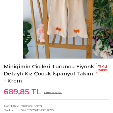
Miniğimin Cicileri Turuncu Fiyonk
%43
i̇ndi̇ri̇m
Detaylı Kız Çocuk İspanyol Takım
- Krem
689,85 TL
1.199,90 TL
Stok Kodu
mc5496-Krem
Barkod
mc54961207615141814875