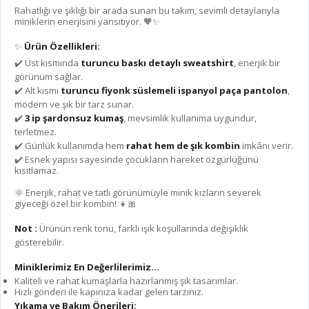
Rahatlığı ve şıklığı bir arada sunan bu takım, sevimli detaylarıyla
miniklerin enerjisini yansıtıyor. 🧡✨
✨
Ürün Özellikleri:
✔️ Üst kısmında
turuncu baskı detaylı sweatshirt
, enerjik bir
görünüm sağlar.
✔️ Alt kısmı
turuncu fiyonk süslemeli ispanyol paça pantolon
,
modern ve şık bir tarz sunar.
✔️
3 ip şardonsuz kumaş
, mevsimlik kullanıma uygundur,
terletmez.
✔️ Günlük kullanımda hem
rahat hem de şık kombin
imkânı verir.
✔️ Esnek yapısı sayesinde çocukların hareket özgürlüğünü
kısıtlamaz.
🌞 Enerjik, rahat ve tatlı görünümüyle minik kızların severek
giyeceği özel bir kombin! 👧🎀
Not :
Ürünün renk tonu, farklı ışık koşullarında değişiklik
gösterebilir.
Miniklerimiz En Değerlilerimiz...
Kaliteli ve rahat kumaşlarla hazırlanmış şık tasarımlar.
Hızlı gönderi ile kapınıza kadar gelen tarzınız.
Yıkama ve Bakım Önerileri: