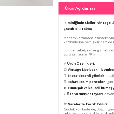
Ürün Açıklaması
👦
Miniğimin Cicileri Vintage 
Çocuk 3’lü Takım
Modern ve zamansız tasarımıyla ö
kombinlerine hem şıklık hem de k
Bomber ceket, ekose gömlek ve p
görünüm sunar. 🤎✨
✨
Ürün Özellikleri:
🧥
Vintage Live baskılı bombe
👔
Ekose desenli gömlek
, klas
👖
Rahat kesim pantolon
, gün
🧵
Yumuşak ve kaliteli kumaş 
⭐
Özenli dikiş detayları
, dayan
💙
Nerelerde Tercih Edilir?
Günlük kombinlerde, doğum günü
çekimlerinde rahatlıkla tercih edil