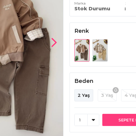
Marka
Stok Durumu
Renk
Beden
2 Yaş
3 Yaş
4 Ya
SEPETE 