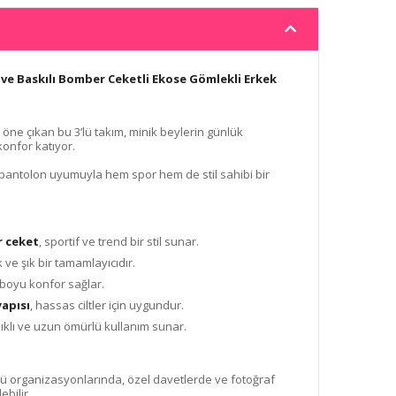
Live Baskılı Bomber Ceketli Ekose Gömlekli Erkek
ne çıkan bu 3’lü takım, minik beylerin günlük
onfor katıyor.
antolon uyumuyla hem spor hem de stil sahibi bir
r ceket
, sportif ve trend bir stil sunar.
ik ve şık bir tamamlayıcıdır.
 boyu konfor sağlar.
yapısı
, hassas ciltler için uygundur.
ıklı ve uzun ömürlü kullanım sunar.
 organizasyonlarında, özel davetlerde ve fotoğraf
ebilir.