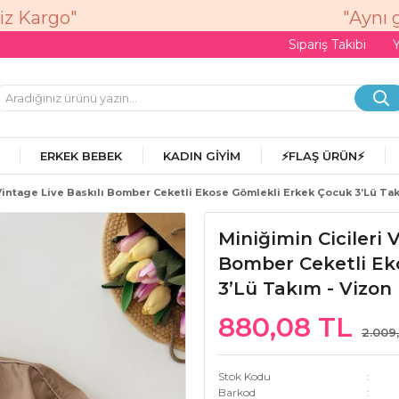
"Aynı gü
Sipariş Takibi
ERKEK BEBEK
KADIN GIYIM
⚡FLAŞ ÜRÜN⚡
 Vintage Live Baskılı Bomber Ceketli Ekose Gömlekli Erkek Çocuk 3’lü Tak
Miniğimin Cicileri 
Bomber Ceketli Ek
3’lü Takım - Vizon
880,08 TL
2.009
Stok Kodu
Barkod