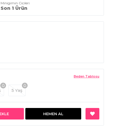
Minigimin Cicileri
Son 1 Ürün
Beden Tablosu
ş
5 Yaş
EKLE
HEMEN AL