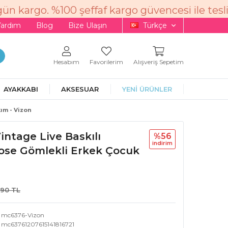
n kargo. %100 şeffaf kargo güvencesi ile teslim
Yardım
Blog
Bize Ulaşın
Türkçe
Hesabım
Favorilerim
Alışveriş Sepetim
AYAKKABI
AKSESUAR
YENİ ÜRÜNLER
ım - Vizon
Vintage Live Baskılı
%56
i̇ndi̇ri̇m
ose Gömlekli Erkek Çocuk
,90 TL
mc6376-Vizon
mc63761207615141816721