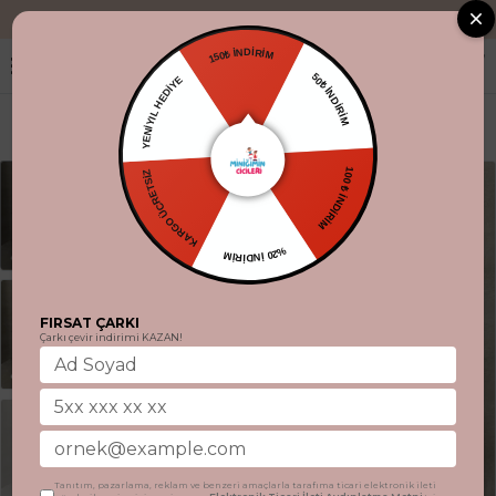
"Aynı gün kargo.
150₺ İNDİRİM
YENİYIL HEDİYE
50₺ İNDİRİM
KARGO ÜCRETSİZ
100 ₺ İNDİRİM
%20 İNDİRİM
FIRSAT ÇARKI
Çarkı çevir indirimi KAZAN!
Tanıtım, pazarlama, reklam ve benzeri amaçlarla tarafıma ticari elektronik ileti