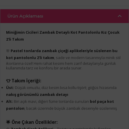
Ürün Açıklaması
Miniğimin Cicileri Zambak Detaylı Kot Pantolonlu Kız Çocuk
2’li Takım
🌸
Pastel tonlarda zambak çiçeği aplikeleriyle süslenen bu
kot pantolonlu 2’li takım
, sade ve modern tasarımıyla minik stil
ikonlarına özel! Hem rahat kesimi hem zarif detaylarıyla günlük
kullanımda tarz ve konforu bir arada sunar.
👕 Takım İçeriği:
Üst:
Düşük omuzlu, düz kesim kısa kollu tişört; göğüs hizasında
nakış görünümlü zambak detayı
Alt:
Biri açık mavi, diğeri füme tonlarda sunulan
bol paça kot
pantolon
; bacak üzerinde büyük zambak deseniyle süslenmiş
🌟 Öne Çıkan Özellikler: