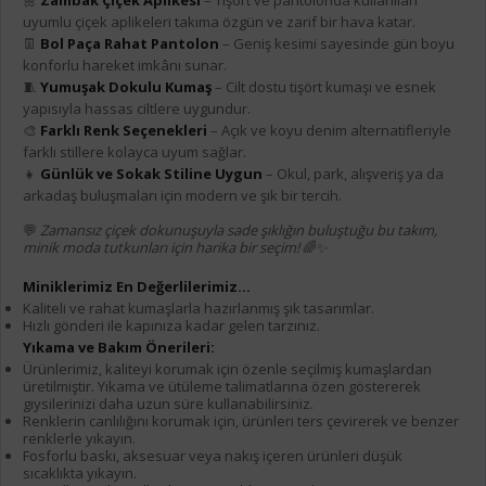
🌼
Zambak Çiçek Aplikesi
– Tişört ve pantolonda kullanılan
uyumlu çiçek aplikeleri takıma özgün ve zarif bir hava katar.
👖
Bol Paça Rahat Pantolon
– Geniş kesimi sayesinde gün boyu
konforlu hareket imkânı sunar.
🧵
Yumuşak Dokulu Kumaş
– Cilt dostu tişört kumaşı ve esnek
yapısıyla hassas ciltlere uygundur.
🎨
Farklı Renk Seçenekleri
– Açık ve koyu denim alternatifleriyle
farklı stillere kolayca uyum sağlar.
👧
Günlük ve Sokak Stiline Uygun
– Okul, park, alışveriş ya da
arkadaş buluşmaları için modern ve şık bir tercih.
💬
Zamansız çiçek dokunuşuyla sade şıklığın buluştuğu bu takım,
minik moda tutkunları için harika bir seçim!
🌈✨
Miniklerimiz En Değerlilerimiz...
Kaliteli ve rahat kumaşlarla hazırlanmış şık tasarımlar.
Hızlı gönderi ile kapınıza kadar gelen tarzınız.
Yıkama ve Bakım Önerileri:
Ürünlerimiz, kaliteyi korumak için özenle seçilmiş kumaşlardan
üretilmiştir. Yıkama ve ütüleme talimatlarına özen göstererek
giysilerinizi daha uzun süre kullanabilirsiniz.
Renklerin canlılığını korumak için, ürünleri ters çevirerek ve benzer
renklerle yıkayın.
Fosforlu baskı, aksesuar veya nakış içeren ürünleri düşük
sıcaklıkta yıkayın.