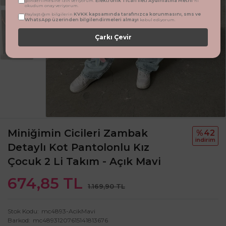
Elektronik Ticari İleti Aydınlatma Metni
gönderilmesine izin veriyorum.
'ni
okudum onay veriyorum.
KVKK kapsamında tarafınızca korunmasını, sms ve
Paylaştığım bilgilerin
WhatsApp üzerinden bilgilendirmeleri almayı
kabul ediyorum.
Çarkı Çevir
Miniğimin Cicileri Zambak
%42
i̇ndi̇ri̇m
Detaylı Kot Pantolonlu Kız
Çocuk 2 Li Takım - Açık Mavi
674,85 TL
1.169,90 TL
Stok Kodu
mc4893-AcikMavi
Barkod
mc48931207615141813676