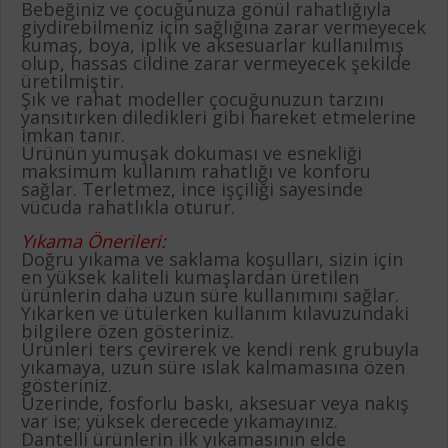
Bebeğiniz ve çocuğunuza gönül rahatlığıyla
giydirebilmeniz için sağlığına zarar vermeyecek
kumaş, boya, iplik ve aksesuarlar kullanılmış
olup, hassas cildine zarar vermeyecek şekilde
üretilmiştir.
Şık ve rahat modeller çocuğunuzun tarzını
yansıtırken diledikleri gibi hareket etmelerine
imkan tanır.
Ürünün yumuşak dokuması ve esnekliği
maksimum kullanım rahatlığı ve konforu
sağlar. Terletmez, ince işçiliği sayesinde
vücuda rahatlıkla oturur.
Yıkama Önerileri:
Doğru yıkama ve saklama koşulları, sizin için
en yüksek kaliteli kumaşlardan üretilen
ürünlerin daha uzun süre kullanımını sağlar.
Yıkarken ve ütülerken kullanım kılavuzundaki
bilgilere özen gösteriniz.
Ürünleri ters çevirerek ve kendi renk grubuyla
yıkamaya, uzun süre ıslak kalmamasına özen
gösteriniz.
Üzerinde, fosforlu baskı, aksesuar veya nakış
var ise; yüksek derecede yıkamayınız.
Dantelli ürünlerin ilk yıkamasının elde