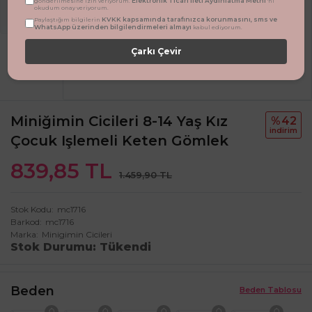
Elektronik Ticari İleti Aydınlatma Metni
gönderilmesine izin veriyorum.
'ni
okudum onay veriyorum.
KVKK kapsamında tarafınızca korunmasını, sms ve
Paylaştığım bilgilerin
WhatsApp üzerinden bilgilendirmeleri almayı
kabul ediyorum.
Çarkı Çevir
Miniğimin Cicileri 8-14 Yaş Kız
%42
i̇ndi̇ri̇m
Çocuk Işlemeli Keten Gömlek
839,85 TL
1.459,90 TL
Stok Kodu
mc1716
Barkod
mc1716
Marka
Minigimin Cicileri
Stok Durumu
Tükendi
Beden
Beden Tablosu