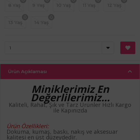
8 Yaş
9 Yaş
10 Yaş
11 Yaş
12 Yaş
13 Yaş
14 Yaş
Ürün Açıklaması
Miniklerimiz En
Değerlilerimiz...
Kaliteli, Rahat, Şık ve Tarz Ürünler Hızlı Kargo
ile Kapınızda
Ürün Özellikleri:
Dokuma, kumaş, baskı, nakış ve aksesuar
kalitesi en üst düzeydedir.