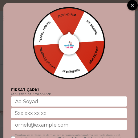
"Aynı gün kargo
150₺ İNDİRİM
YENİYIL HEDİYE
50₺ İNDİRİM
KARGO ÜCRETSİZ
100 ₺ İNDİRİM
%20 İNDİRİM
FIRSAT ÇARKI
Çarkı çevir indirimi KAZAN!
Tanıtım, pazarlama, reklam ve benzeri amaçlarla tarafıma ticari elektronik ileti