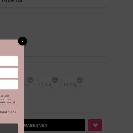
Tükendi
aş
12 Yaş
13 Yaş
14 Yaş
açlarla
sine izin
latma Metni
arafınızca
den
GELINCE HABER VER