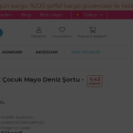
n kargo. %100 şeffaf kargo güvencesi ile tesli
Yardım
Blog
Bize Ulaşın
Türkçe
Hesabım
Favorilerim
Alışveriş Sepetim
AYAKKABI
AKSESUAR
YENİ ÜRÜNLER
k Çocuk Mayo Deniz Şortu -
%43
i̇ndi̇ri̇m
 TL
mc6959-SiyahMavi
mc69591207615141817920
Minigimin Cicileri