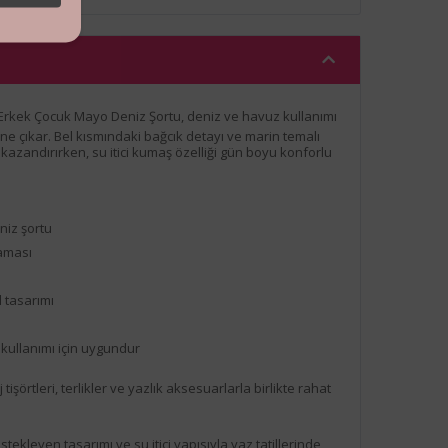
 Erkek Çocuk Mayo Deniz Şortu, deniz ve havuz kullanımı
öne çıkar. Bel kısmındaki bağcık detayı ve marin temalı
azandırırken, su itici kumaş özelliği gün boyu konforlu
iz şortu
aması
l tasarımı
kullanımı için uygundur
 tişörtleri, terlikler ve yazlık aksesuarlarla birlikte rahat
kleyen tasarımı ve su itici yapısıyla yaz tatillerinde