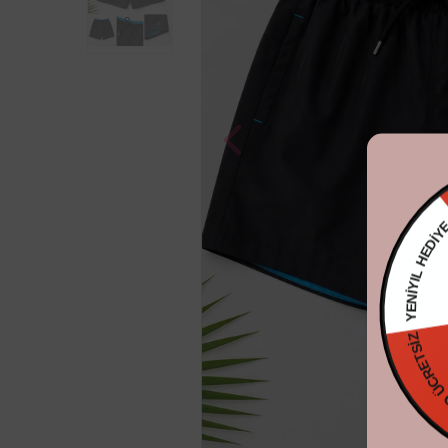
YENİYIL HE
KARGO ÜC