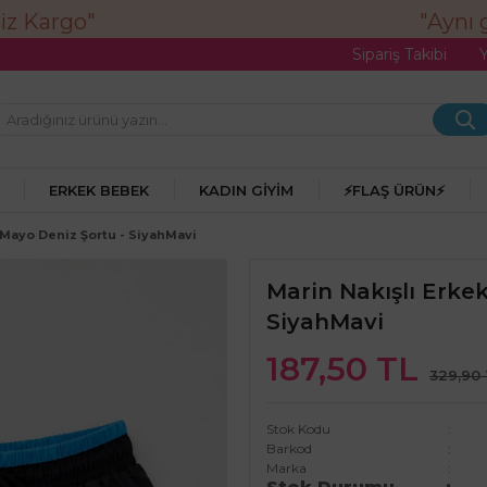
"Aynı gü
Sipariş Takibi
ERKEK BEBEK
KADIN GIYIM
⚡FLAŞ ÜRÜN⚡
 Mayo Deniz Şortu - SiyahMavi
Marin Nakışlı Erke
SiyahMavi
187,50 TL
329,90
Stok Kodu
Barkod
Marka