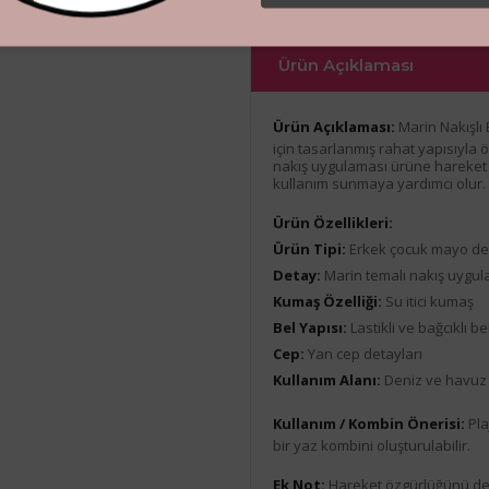
Ürün Açıklaması
Ürün Açıklaması:
Marin Nakışlı
için tasarlanmış rahat yapısıyla 
nakış uygulaması ürüne hareket k
kullanım sunmaya yardımcı olur.
Ürün Özellikleri:
Ürün Tipi:
Erkek çocuk mayo den
Detay:
Marin temalı nakış uygul
Kumaş Özelliği:
Su itici kumaş
Bel Yapısı:
Lastikli ve bağcıklı be
Cep:
Yan cep detayları
Kullanım Alanı:
Deniz ve havuz 
Kullanım / Kombin Önerisi:
Plaj
bir yaz kombini oluşturulabilir.
Ek Not:
Hareket özgürlüğünü deste