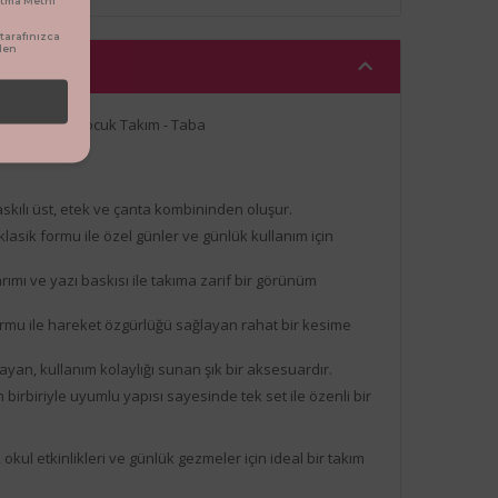
arafınızca
den
ntalı 4’lü Kız Çocuk Takım - Taba
skılı üst, etek ve çanta kombininden oluşur.
klasik formu ile özel günler ve günlük kullanım için
rımı ve yazı baskısı ile takıma zarif bir görünüm
rmu ile hareket özgürlüğü sağlayan rahat bir kesime
yan, kullanım kolaylığı sunan şık bir aksesuardır.
 birbiriyle uyumlu yapısı sayesinde tek set ile özenli bir
okul etkinlikleri ve günlük gezmeler için ideal bir takım