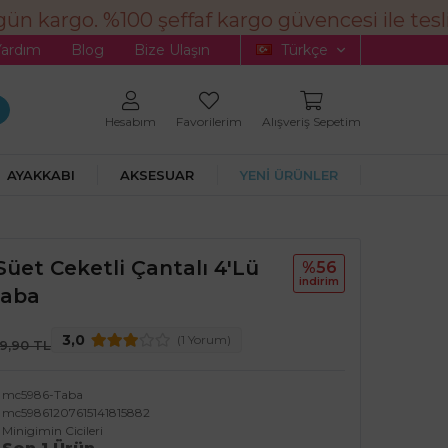
n kargo. %100 şeffaf kargo güvencesi ile tesli
Yardım
Blog
Bize Ulaşın
Türkçe
Hesabım
Favorilerim
Alışveriş Sepetim
AYAKKABI
AKSESUAR
YENİ ÜRÜNLER
Süet Ceketli Çantalı 4'lü
%56
i̇ndi̇ri̇m
Taba
3,0
(1 Yorum)
79,90 TL
mc5986-Taba
mc59861207615141815882
Minigimin Cicileri