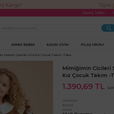
"Aynı gü
Sipariş Takibi
ERKEK BEBEK
KADIN GIYIM
⚡FLAŞ ÜRÜN⚡
et Ceketli Çantalı 4'lü Kız Çocuk Takım -Taba
Mimiğimin Cicileri 
Kız Çocuk Takım -
1.390,69 TL
3.1
Stok Kodu
Barkod
Marka