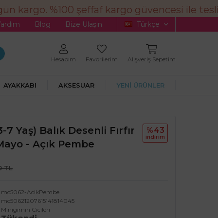
n kargo. %100 şeffaf kargo güvencesi ile tesli
Yardım
Blog
Bize Ulaşın
Türkçe
Hesabım
Favorilerim
Alışveriş Sepetim
AYAKKABI
AKSESUAR
YENİ ÜRÜNLER
3-7 Yaş) Balık Desenli Fırfır
%43
i̇ndi̇ri̇m
 Mayo - Açık Pembe
0 TL
mc5062-AcikPembe
mc50621207615141814045
Minigimin Cicileri