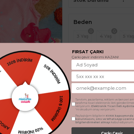
Stok Durumu
Beden
3 Yaş
4 Yaş
5 Ya
FIRSAT ÇARKI
Çarkı çevir indirimi KAZAN!
150₺ İNDİRİM
HEDİYE
50₺ İNDİRİM
Ürün Açıklaması
TSİZ
Tanıtım, pazarlama, reklam ve benzeri am
✔️
Miniğimin Cicileri (3-7 Yaş) 
tarafıma ticari elektronik ileti gönderilme
100 ₺ İNDİRİM
veriyorum.
Elektronik Ticari İleti Aydın
'ni okudum onay veriyorum.
🌊 Deniz altı temasıyla yazın ru
Paylaştığım bilgilerin
KVKK kapsamında t
yeni favorisi olacak!
korunmasını, sms ve WhatsApp üzerin
bilgilendirmeleri almayı
kabul ediyorum.
🎨
Ürün Özellikleri:
%20 İNDİRİM
Çarkı Çevir