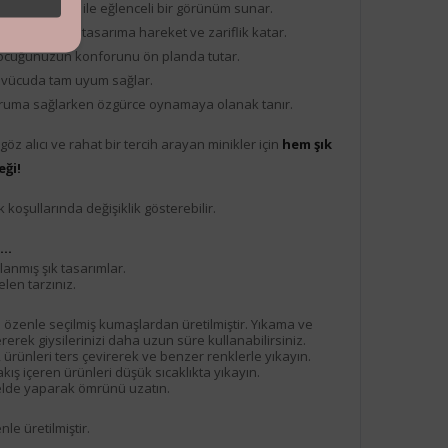
 deniz teması ile eğlenceli bir görünüm sunar.
ır detayları
, tasarıma hareket ve zariflik katar.
çocuğunuzun konforunu ön planda tutar.
, vücuda tam uyum sağlar.
oruma sağlarken özgürce oynamaya olanak tanır.
öz alıcı ve rahat bir tercih arayan minikler için
hem şık
ği!
 koşullarında değişiklik gösterebilir.
..
lanmış şık tasarımlar.
elen tarzınız.
n özenle seçilmiş kumaşlardan üretilmiştir. Yıkama ve
erek giysilerinizi daha uzun süre kullanabilirsiniz.
, ürünleri ters çevirerek ve benzer renklerle yıkayın.
ış içeren ürünleri düşük sıcaklıkta yıkayın.
ı elde yaparak ömrünü uzatın.
e üretilmiştir.