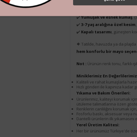
✔️
Canlı balık baskısı
ve sevimli
✔️
Omuz ve bel kısmındaki fırf
✔️
Yumuşak ve esnek kumaş
, 
✔️
3-7 yaş aralığına özel kesim
✔️
Kapalı tasarımı
, güneşten k
🐠 Tatilde, havuzda ya da plajda g
hem konforlu bir mayo seçene
Not :
Ürünün renk tonu, farklı ışık
Miniklerimiz En Değerlilerimiz.
Kaliteli ve rahat kumaşlarla hazır
Hızlı gönderi ile kapınıza kadar g
Yıkama ve Bakım Önerileri:
Ürünlerimiz, kaliteyi korumak içi
ütüleme talimatlarına özen göster
Renklerin canlılığını korumak için
Fosforlu baskı, aksesuar veya nak
Dantelli ürünlerin ilk yıkamasın
Yerel Üretim Kalitesi:
Her bir ürünümüz Türkiye'de özenl