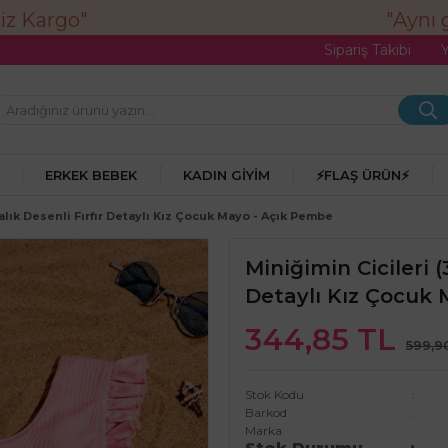
"Aynı gü
Sipariş Takibi
ERKEK BEBEK
KADIN GIYIM
⚡FLAŞ ÜRÜN⚡
Balık Desenli Fırfır Detaylı Kız Çocuk Mayo - Açık Pembe
Miniğimin Cicileri (
Detaylı Kız Çocuk
344,85 TL
599,9
Stok Kodu
Barkod
Marka