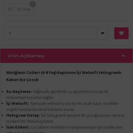
13 - 14 Yaş
Ürün Açıklaması
Miniğimin Cicileri (6-9 Yaş) Kapitone İçi Welsoft Hologramlı
Kaban Kız Çocuk
Su Geçirmez:
Yağmurlu günlerde su geçirmez kumaşı ile
mükemmel koruma sağlar.
İçi Welsoft:
Yumuşak welsoft iç yüzeyi ile sıcak tutar, özellikle
soğuk havalarda ideal kullanım sunar.
Hologram Detay:
Şık hologramlı tasarım ile çocuğunuzun tarzına
modern bir dokunuş katar.
İsim Etiketi:
Çocukların montlarını karıştırmaması için içinde isim