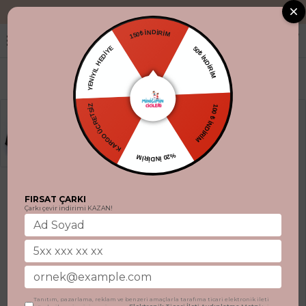
"Aynı gün kargo
150₺ İNDİRİM
YENİYIL HEDİYE
50₺ İNDİRİM
KARGO ÜCRETSİZ
100 ₺ İNDİRİM
%20 İNDİRİM
FIRSAT ÇARKI
Çarkı çevir indirimi KAZAN!
Tanıtım, pazarlama, reklam ve benzeri amaçlarla tarafıma ticari elektronik ileti