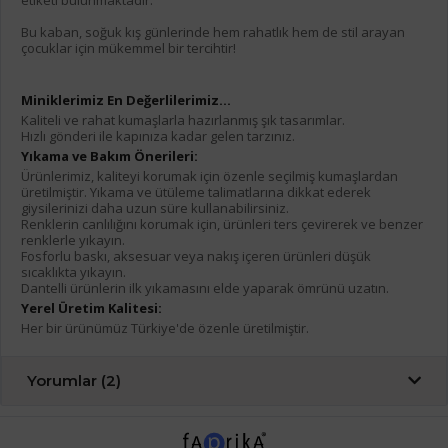
etiketi bulunmaktadır.
Bu kaban, soğuk kış günlerinde hem rahatlık hem de stil arayan
çocuklar için mükemmel bir tercihtir!
Miniklerimiz En Değerlilerimiz...
Kaliteli ve rahat kumaşlarla hazırlanmış şık tasarımlar.
Hızlı gönderi ile kapınıza kadar gelen tarzınız.
Yıkama ve Bakım Önerileri:
Ürünlerimiz, kaliteyi korumak için özenle seçilmiş kumaşlardan
üretilmiştir. Yıkama ve ütüleme talimatlarına dikkat ederek
giysilerinizi daha uzun süre kullanabilirsiniz.
Renklerin canlılığını korumak için, ürünleri ters çevirerek ve benzer
renklerle yıkayın.
Fosforlu baskı, aksesuar veya nakış içeren ürünleri düşük
sıcaklıkta yıkayın.
Dantelli ürünlerin ilk yıkamasını elde yaparak ömrünü uzatın.
Yerel Üretim Kalitesi:
Her bir ürünümüz Türkiye'de özenle üretilmiştir.
Yorumlar (2)