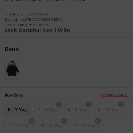
Stok Kodu
mc3789-Siyah
Barkod
mc37891207615141811502
Marka
Minigimin Cicileri
Stok Durumu
Son 1 Ürün
Renk
Beden
Beden Tablosu
6 - 7 Yaş
7 - 8 Yaş
8 - 9 Yaş
9 - 10 Yaş
10 - 11 Yaş
11 - 12 Yaş
12 - 13 Yaş