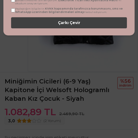
Elektronik Ticari İleti Aydınlatma Metni
gönderilmesine izin veriyorum.
'ni
okudum onay veriyorum.
KVKK kapsamında tarafınızca korunmasını, sms ve
Paylaştığım bilgilerin
WhatsApp üzerinden bilgilendirmeleri almayı
kabul ediyorum.
Çarkı Çevir
Miniğimin Cicileri (6-9 Yaş)
%56
i̇ndi̇ri̇m
Kapitone İçi Welsoft Hologramlı
Kaban Kız Çocuk - Siyah
1.082,89 TL
2.469,90 TL
3,0
(2 Yorum)
Su geçirmez. içinde isim etiketi mevcuttur.