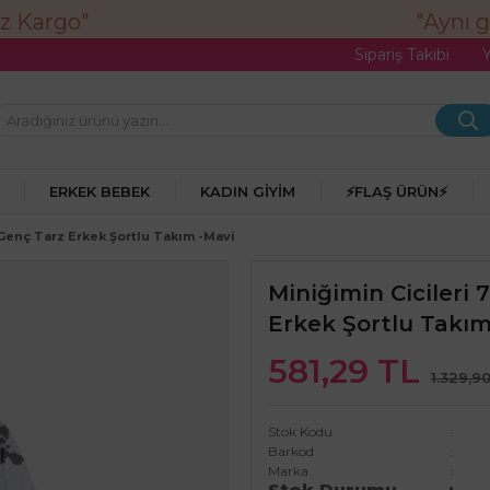
"Aynı gün
Sipariş Takibi
ERKEK BEBEK
KADIN GIYIM
⚡FLAŞ ÜRÜN⚡
 Genç Tarz Erkek Şortlu Takım -mavi
Miniğimin Cicileri
Erkek Şortlu Takım
581,29 TL
1.329,9
Stok Kodu
Barkod
Marka