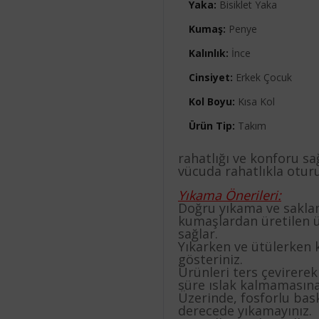
Yaka:
Bisiklet Yaka
Kumaş:
Penye
Kalınlık:
İnce
Cinsiyet:
Erkek Çocuk
Kol Boyu:
Kısa Kol
Ürün Tip:
Takım
rahatlığı ve konforu sağ
vücuda rahatlıkla oturu
Yıkama Önerileri:
Doğru yıkama ve saklama
kumaşlardan üretilen ü
sağlar.
Yıkarken ve ütülerken 
gösteriniz.
Ürünleri ters çevirere
süre ıslak kalmamasına
Üzerinde, fosforlu bask
derecede yıkamayınız.