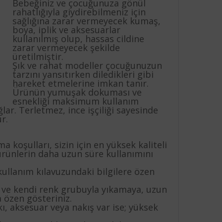
Bebeğiniz ve çocuğunuza gönül
rahatlığıyla giydirebilmeniz için
sağlığına zarar vermeyecek kumaş,
boya, iplik ve aksesuarlar
kullanılmış olup, hassas cildine
zarar vermeyecek şekilde
üretilmiştir.
Şık ve rahat modeller çocuğunuzun
tarzını yansıtırken diledikleri gibi
hareket etmelerine imkan tanır.
Ürünün yumuşak dokuması ve
esnekliği maksimum kullanım
lar. Terletmez, ince işçiliği sayesinde
r.
 koşulları, sizin için en yüksek kaliteli
rünlerin daha uzun süre kullanımını
kullanım kılavuzundaki bilgilere özen
k ve kendi renk grubuyla yıkamaya, uzun
 özen gösteriniz.
ı, aksesuar veya nakış var ise; yüksek