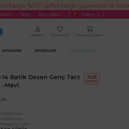
 kargo. %100 şeffaf kargo güvencesi ile teslim
Yardım
Blog
Bize Ulaşın
Türkçe
Hesabım
Favorilerim
Alışveriş Sepetim
AYAKKABI
AKSESUAR
YENİ ÜRÜNLER
 7-14 Batik Desen Genç Tarz
%56
i̇ndi̇ri̇m
 -mavi
0 TL
mc1745-mavi
mc1745-mavi
Minigimin Cicileri