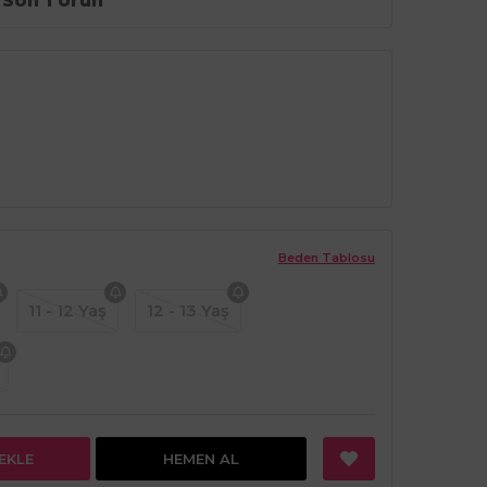
Son 1 Ürün
Beden Tablosu
11 - 12 Yaş
12 - 13 Yaş
EKLE
HEMEN AL