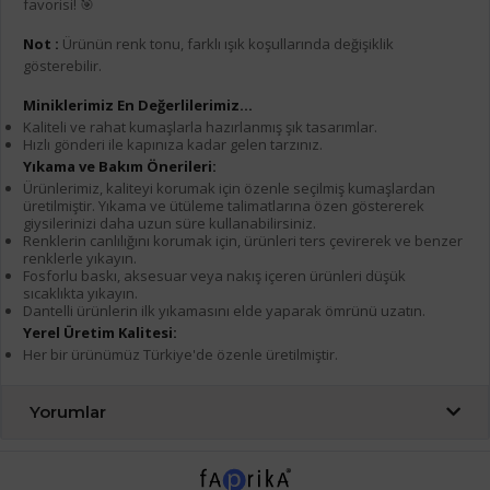
favorisi! 🎯
Not :
Ürünün renk tonu, farklı ışık koşullarında değişiklik
gösterebilir.
Miniklerimiz En Değerlilerimiz...
Kaliteli ve rahat kumaşlarla hazırlanmış şık tasarımlar.
Hızlı gönderi ile kapınıza kadar gelen tarzınız.
Yıkama ve Bakım Önerileri:
Ürünlerimiz, kaliteyi korumak için özenle seçilmiş kumaşlardan
üretilmiştir. Yıkama ve ütüleme talimatlarına özen göstererek
giysilerinizi daha uzun süre kullanabilirsiniz.
Renklerin canlılığını korumak için, ürünleri ters çevirerek ve benzer
renklerle yıkayın.
Fosforlu baskı, aksesuar veya nakış içeren ürünleri düşük
sıcaklıkta yıkayın.
Dantelli ürünlerin ilk yıkamasını elde yaparak ömrünü uzatın.
Yerel Üretim Kalitesi:
Her bir ürünümüz Türkiye'de özenle üretilmiştir.
Yorumlar