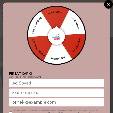
"Aynı gün kargo
150₺ İNDİRİM
YENİYIL HEDİYE
50₺ İNDİRİM
KARGO ÜCRETSİZ
100 ₺ İNDİRİM
%20 İNDİRİM
FIRSAT ÇARKI
Çarkı çevir indirimi KAZAN!
Tanıtım, pazarlama, reklam ve benzeri amaçlarla tarafıma ticari elektronik ileti