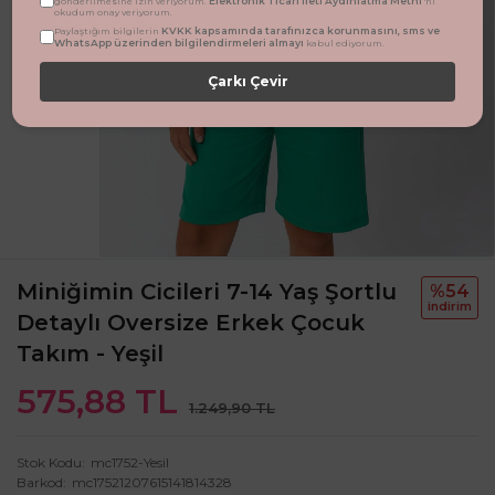
Elektronik Ticari İleti Aydınlatma Metni
gönderilmesine izin veriyorum.
'ni
okudum onay veriyorum.
KVKK kapsamında tarafınızca korunmasını, sms ve
Paylaştığım bilgilerin
WhatsApp üzerinden bilgilendirmeleri almayı
kabul ediyorum.
Çarkı Çevir
Miniğimin Cicileri 7-14 Yaş Şortlu
%54
i̇ndi̇ri̇m
Detaylı Oversize Erkek Çocuk
Takım - Yeşil
575,88 TL
1.249,90 TL
Stok Kodu
mc1752-Yesil
Barkod
mc17521207615141814328