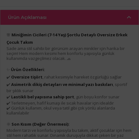
Ürün Açıklaması
🌸
Miniğimin Cicileri (7-14 Yaş) Şortlu Detaylı Oversize Erkek
Çocuk Takım
Sade ama stil sahibi bir görünüm arayan minikler için harika bir
seçim! Hem modern kesimi hem konforlu yapısıyla günlük
kullanımda vazgeçilmez olacak. 🧢
✨
Ürün Özellikleri:
✔️
Oversize tişört
, rahat kesimiyle hareket özgürlüğü sağlar
✔️
Asimetrik dikiş detayları ve minimal yazı baskıları
, sportif
bir şıklık sunar
✔️
Lastikli bel yapısına sahip şort
, gün boyu konfor sunar
✔️ Terletmeyen, hafif kumaşı ile sıcak havalar için idealdir
✔️ Günlük kullanım, okul veya tatil gibi çok yönlü alanlarda
kullanılabilir
🌞
Son Kısım (Değer Önermesi):
Modern tarzı ve konforlu yapısıyla bu takım, aktif çocuklar için hem
stil hem rahatlık sunar. Dinamik duruşuyla dikkat çeken bir yaz