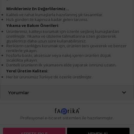
Miniklerimiz En Değerlilerimiz...
Kaliteli ve rahat kumaşlarla hazırlanmış şık tasarımlar.
Hızlı gönderi ile kapınıza kadar gelen tarzınız.
Yıkama ve Bakım Önerileri:
Ürünlerimiz, kaliteyi korumak için özenle seçilmiş kumaşlardan
üretilmiştir. Yıkama ve ütüleme talimatlarına özen göstererek
giysilerinizi daha uzun süre kullanabilirsiniz.
Renklerin canlılığını korumak için, ürünleri ters çevirerek ve benzer
renklerle yıkayın.
Fosforlu baskı, aksesuar veya nakış içeren ürünleri düşük
sıcaklıkta yıkayın.
Dantelli ürünlerin ilk yıkamasını elde yaparak ömrünü uzatın.
Yerel Üretim Kalitesi:
Her bir ürünümüz Türkiye'de özenle üretilmiştir.
Yorumlar
Profesyonel
e-ticaret
sistemleri ile hazırlanmıştır.
SEPETE EKLE
HEMEN AL