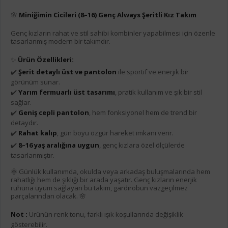
🌸
Miniğimin Cicileri (8–16) Genç Always Şeritli Kız Takım
Genç kızların rahat ve stil sahibi kombinler yapabilmesi için özenle
tasarlanmış modern bir takımdır.
✨
Ürün Özellikleri:
✔️
Şerit detaylı üst ve pantolon
ile sportif ve enerjik bir
görünüm sunar.
✔️
Yarım fermuarlı üst tasarımı
, pratik kullanım ve şık bir stil
sağlar.
✔️
Geniş cepli pantolon
, hem fonksiyonel hem de trend bir
detaydır.
✔️
Rahat kalıp
, gün boyu özgür hareket imkanı verir.
✔️
8–16 yaş aralığına uygun
, genç kızlara özel ölçülerde
tasarlanmıştır.
🌞 Günlük kullanımda, okulda veya arkadaş buluşmalarında hem
rahatlığı hem de şıklığı bir arada yaşatır. Genç kızların enerjik
ruhuna uyum sağlayan bu takım, gardırobun vazgeçilmez
parçalarından olacak. 🌸
Not :
Ürünün renk tonu, farklı ışık koşullarında değişiklik
gösterebilir.