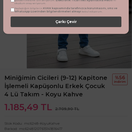
Elektronik Ticari İleti Aydınlatma Metni
gönderilmesine izin veriyorum.
'ni
okudum onay veriyorum.
KVKK kapsamında tarafınızca korunmasını, sms ve
Paylaştığım bilgilerin
WhatsApp üzerinden bilgilendirmeleri almayı
kabul ediyorum.
Çarkı Çevir
Miniğimin Cicileri (9-12) Kapitone
%56
i̇ndi̇ri̇m
İşlemeli Kapüşonlu Erkek Çocuk
4 Lü Takım - Koyu Kahve
1.185,49 TL
2.709,90 TL
Stok Kodu
mc6248-KoyuKahve
Barkod
mc62481207615141816417