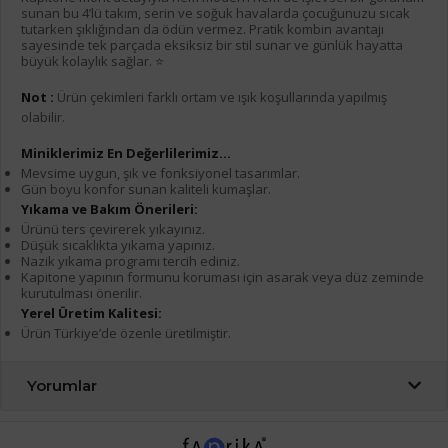
sunan bu 4’lü takım, serin ve soğuk havalarda çocuğunuzu sıcak
tutarken şıklığından da ödün vermez. Pratik kombin avantajı
sayesinde tek parçada eksiksiz bir stil sunar ve günlük hayatta
büyük kolaylık sağlar. ⭐
Not :
Ürün çekimleri farklı ortam ve ışık koşullarında yapılmış
olabilir.
Miniklerimiz En Değerlilerimiz...
Mevsime uygun, şık ve fonksiyonel tasarımlar.
Gün boyu konfor sunan kaliteli kumaşlar.
Yıkama ve Bakım Önerileri:
Ürünü ters çevirerek yıkayınız.
Düşük sıcaklıkta yıkama yapınız.
Nazik yıkama programı tercih ediniz.
Kapitone yapının formunu koruması için asarak veya düz zeminde
kurutulması önerilir.
Yerel Üretim Kalitesi:
Ürün Türkiye’de özenle üretilmiştir.
Yorumlar