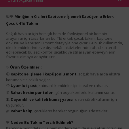
Ürün Açıklaması
🧥💙
Miniğimin Cicileri Kapitone İşlemeli Kapüşonlu Erkek
Çocuk 4’lü Takım
Soğuk havalar için hem şık hem de fonksiyonel bir kombin
arayanlar için tasarlanan bu 4’lü erkek çocuk takımı, kapitone
dokusu ve kapüşonlu mont detayıyla öne çıkar. Günlük kullanımda,
okul kombinlerinde ve dış mekân aktivitelerinde rahatlıkla tercih
edilebilecek bu set; konfor, sıcaklık ve stil arayan ebeveynlerin
favorisi olmaya adaydır. ❄️✨
✨
Ürün Özellikleri:
🧥
Kapitone işlemeli kapüşonlu mont
, soğuk havalarda ekstra
koruma ve sıcaklık sağlar.
👕
Uyumlu iç üst
, katmanlı kombinler için ideal ve rahattır.
👖
Rahat kesim pantolon
, gün boyu konforlu kullanım sunar.
🧵
Dayanıklı ve kaliteli kumaş yapısı
, uzun süreli kullanım için
uygundur.
🌿
Rahat kalıp
, çocukların hareket özgürlüğünü destekler.
💙
Neden Bu Takım Tercih Edilmeli?
Kapitone mont detayıyla hem modern hem de işlevsel bir görünüm