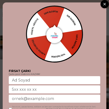
"Aynı gün kargo
150₺ İNDİRİM
50₺ İNDİRİM
YENİYIL HEDİYE
100 ₺ İNDİRİM
KARGO ÜCRETSİZ
%20 İNDİRİM
FIRSAT ÇARKI
Çarkı çevir indirimi KAZAN!
Tanıtım, pazarlama, reklam ve benzeri amaçlarla tarafıma ticari elektronik ileti