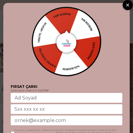
"Aynı gün kargo
150₺ İNDİRİM
50₺ İNDİRİM
YENİYIL HEDİYE
100 ₺ İNDİRİM
KARGO ÜCRETSİZ
%20 İNDİRİM
FIRSAT ÇARKI
Çarkı çevir indirimi KAZAN!
Tanıtım, pazarlama, reklam ve benzeri amaçlarla tarafıma ticari elektronik ileti