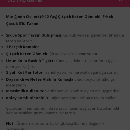
Ürün Açıklaması
Miniğimin Cicileri (9-12 Yaş) Çıtçıtlı Keten Gömlekli Erkek
Çocuk 3'lü Takım
Şık ve Spor Tarzın Buluşması:
Günlük ve özel günlerde rahatlıkla
tercih edilebilir.
3 Parçalı Kombin:
Çıtçıtlı Keten Gömlek:
Şık ve pratik kullanım sunar.
Uzun Kollu Baskılı Tişört:
Yumuşak dokusu ile konforlu giyim
deneyimi sağlar.
Siyah Kot Pantolon:
Esnek yapısı ile hareket özgürlüğü sunar.
Dayanıklı ve Nefes Alabilir Kumaşlar:
Gün boyu rahatlık için
ideal seçim.
Mevsimlik Kullanım:
Sonbahar ve ilkbahar ayları için uygundur.
Kolay Kombinlenebilir:
Diğer parçalarla rahatça uyum sağlar.
Çocukların hem şık hem de rahat olmasını sağlayan bu takım, stil
sahibi minikler için mükemmel bir tercih!
Not :
Ürünün renk tonu, farklı ışık koşullarında değişiklik
gösterebilir.