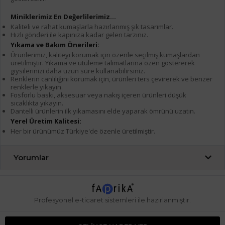
Miniklerimiz En Değerlilerimiz...
Kaliteli ve rahat kumaşlarla hazırlanmış şık tasarımlar.
Hızlı gönderi ile kapınıza kadar gelen tarzınız.
Yıkama ve Bakım Önerileri:
Ürünlerimiz, kaliteyi korumak için özenle seçilmiş kumaşlardan
üretilmiştir. Yıkama ve ütüleme talimatlarına özen göstererek
giysilerinizi daha uzun süre kullanabilirsiniz.
Renklerin canlılığını korumak için, ürünleri ters çevirerek ve benzer
renklerle yıkayın.
Fosforlu baskı, aksesuar veya nakış içeren ürünleri düşük
sıcaklıkta yıkayın.
Dantelli ürünlerin ilk yıkamasını elde yaparak ömrünü uzatın.
Yerel Üretim Kalitesi:
Her bir ürünümüz Türkiye'de özenle üretilmiştir.
Yorumlar
Profesyonel
e-ticaret
sistemleri ile hazırlanmıştır.