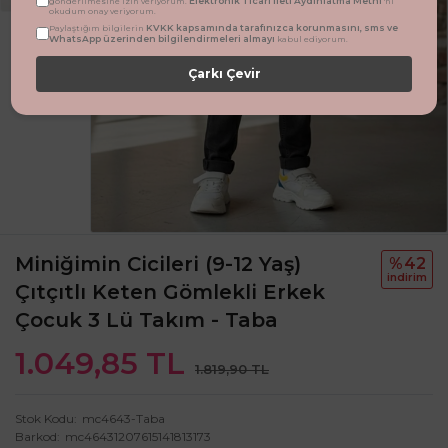
Elektronik Ticari İleti Aydınlatma Metni
gönderilmesine izin veriyorum.
'ni
okudum onay veriyorum.
KVKK kapsamında tarafınızca korunmasını, sms ve
Paylaştığım bilgilerin
WhatsApp üzerinden bilgilendirmeleri almayı
kabul ediyorum.
Çarkı Çevir
Miniğimin Cicileri (9-12 Yaş)
%42
i̇ndi̇ri̇m
Çıtçıtlı Keten Gömlekli Erkek
Çocuk 3 Lü Takım - Taba
1.049,85 TL
1.819,90 TL
Stok Kodu
mc4643-Taba
Barkod
mc46431207615141813173