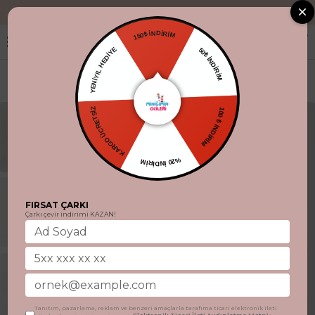
"Aynı gün kargo
150₺ İNDİRİM
YENİYIL HEDİYE
50₺ İNDİRİM
KARGO ÜCRETSİZ
100 ₺ İNDİRİM
%20 İNDİRİM
FIRSAT ÇARKI
Çarkı çevir indirimi KAZAN!
Tanıtım, pazarlama, reklam ve benzeri amaçlarla tarafıma ticari elektronik ileti