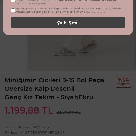
Elektronik Ticari İleti Aydınlatma Metni
gönderilmesine izin veriyorum.
'ni
okudum onay veriyorum.
KVKK kapsamında tarafınızca korunmasını, sms ve
Paylaştığım bilgilerin
WhatsApp üzerinden bilgilendirmeleri almayı
kabul ediyorum.
Çarkı Çevir
Miniğimin Cicileri 9-15 Bol Paça
%54
i̇ndi̇ri̇m
Oversize Kalp Desenli
Genç Kız Takım - SiyahEkru
1.199,88 TL
2.599,90 TL
Stok Kodu
mc3517-Siyah
Barkod
mc35171207615141810805