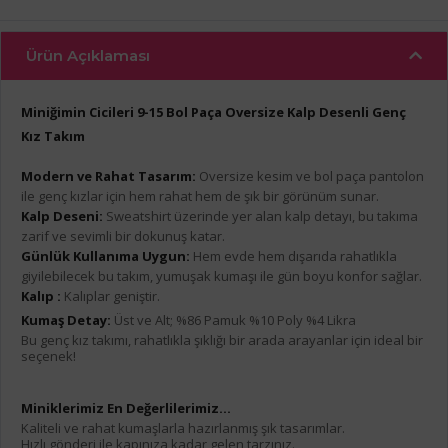
Ürün Açıklaması
Miniğimin Cicileri 9-15 Bol Paça Oversize Kalp Desenli Genç
Kız Takım
Modern ve Rahat Tasarım:
Oversize kesim ve bol paça pantolon
ile genç kızlar için hem rahat hem de şık bir görünüm sunar.
Kalp Deseni:
Sweatshirt üzerinde yer alan kalp detayı, bu takıma
zarif ve sevimli bir dokunuş katar.
Günlük Kullanıma Uygun:
Hem evde hem dışarıda rahatlıkla
giyilebilecek bu takım, yumuşak kumaşı ile gün boyu konfor sağlar.
Kalıp :
Kalıplar geniştir.
Kumaş Detay:
Üst ve Alt; %86 Pamuk %10 Poly %4 Likra
Bu genç kız takımı, rahatlıkla şıklığı bir arada arayanlar için ideal bir
seçenek!
Miniklerimiz En Değerlilerimiz...
Kaliteli ve rahat kumaşlarla hazırlanmış şık tasarımlar.
Hızlı gönderi ile kapınıza kadar gelen tarzınız.