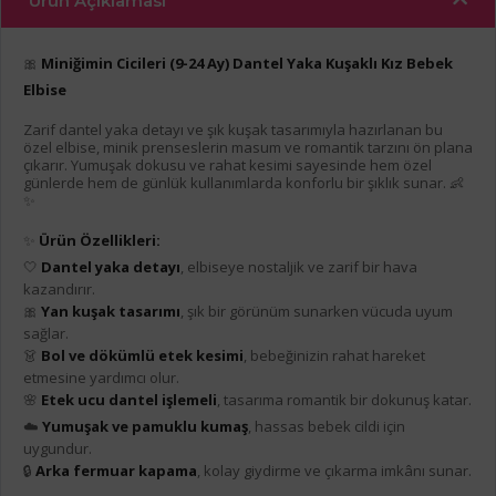
Ürün Açıklaması
🎀
Miniğimin Cicileri (9-24 Ay) Dantel Yaka Kuşaklı Kız Bebek
Elbise
Zarif dantel yaka detayı ve şık kuşak tasarımıyla hazırlanan bu
özel elbise, minik prenseslerin masum ve romantik tarzını ön plana
çıkarır. Yumuşak dokusu ve rahat kesimi sayesinde hem özel
günlerde hem de günlük kullanımlarda konforlu bir şıklık sunar. 👶
✨
✨
Ürün Özellikleri:
🤍
Dantel yaka detayı
, elbiseye nostaljik ve zarif bir hava
kazandırır.
🎀
Yan kuşak tasarımı
, şık bir görünüm sunarken vücuda uyum
sağlar.
👗
Bol ve dökümlü etek kesimi
, bebeğinizin rahat hareket
etmesine yardımcı olur.
🌸
Etek ucu dantel işlemeli
, tasarıma romantik bir dokunuş katar.
☁️
Yumuşak ve pamuklu kumaş
, hassas bebek cildi için
uygundur.
🔒
Arka fermuar kapama
, kolay giydirme ve çıkarma imkânı sunar.