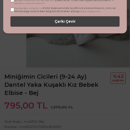
Elektronik Ticari İleti Aydınlatma Metni
gönderilmesine izin veriyorum.
'ni
okudum onay veriyorum.
KVKK kapsamında tarafınızca korunmasını, sms ve
Paylaştığım bilgilerin
WhatsApp üzerinden bilgilendirmeleri almayı
kabul ediyorum.
Çarkı Çevir
Miniğimin Cicileri (9-24 Ay)
%42
i̇ndi̇ri̇m
Dantel Yaka Kuşaklı Kız Bebek
Elbise - Bej
795,00 TL
1.379,90 TL
Stok Kodu
mc6332-Bej
Barkod
mc63321207615141816639