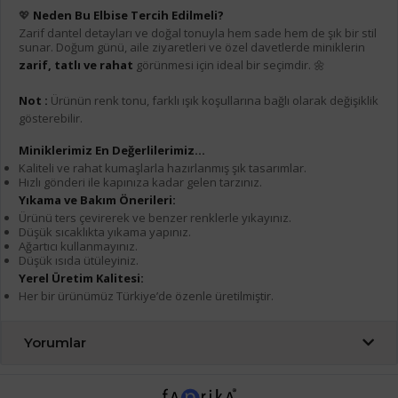
💖
Neden Bu Elbise Tercih Edilmeli?
Zarif dantel detayları ve doğal tonuyla hem sade hem de şık bir stil
sunar. Doğum günü, aile ziyaretleri ve özel davetlerde miniklerin
zarif, tatlı ve rahat
görünmesi için ideal bir seçimdir. 🌼
Not :
Ürünün renk tonu, farklı ışık koşullarına bağlı olarak değişiklik
gösterebilir.
Miniklerimiz En Değerlilerimiz...
Kaliteli ve rahat kumaşlarla hazırlanmış şık tasarımlar.
Hızlı gönderi ile kapınıza kadar gelen tarzınız.
Yıkama ve Bakım Önerileri:
Ürünü ters çevirerek ve benzer renklerle yıkayınız.
Düşük sıcaklıkta yıkama yapınız.
Ağartıcı kullanmayınız.
Düşük ısıda ütüleyiniz.
Yerel Üretim Kalitesi:
Her bir ürünümüz Türkiye’de özenle üretilmiştir.
Yorumlar