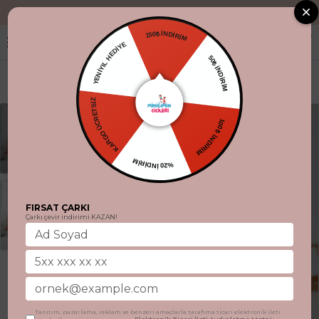
"Aynı gün kargo
150₺ İNDİRİM
YENİYIL HEDİYE
50₺ İNDİRİM
KARGO ÜCRETSİZ
100 ₺ İNDİRİM
%20 İNDİRİM
FIRSAT ÇARKI
Çarkı çevir indirimi KAZAN!
Tanıtım, pazarlama, reklam ve benzeri amaçlarla tarafıma ticari elektronik ileti