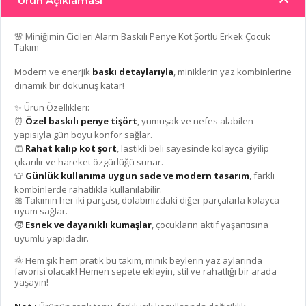
Ürün Açıklaması
🌸 Miniğimin Cicileri Alarm Baskılı Penye Kot Şortlu Erkek Çocuk
Takım
Modern ve enerjik
baskı detaylarıyla
, miniklerin yaz kombinlerine
dinamik bir dokunuş katar!
✨ Ürün Özellikleri:
⏰
Özel baskılı penye tişört
, yumuşak ve nefes alabilen
yapısıyla gün boyu konfor sağlar.
🩳
Rahat kalıp kot şort
, lastikli beli sayesinde kolayca giyilip
çıkarılır ve hareket özgürlüğü sunar.
👕
Günlük kullanıma uygun sade ve modern tasarım
, farklı
kombinlerde rahatlıkla kullanılabilir.
🎀 Takımın her iki parçası, dolabınızdaki diğer parçalarla kolayca
uyum sağlar.
🧒
Esnek ve dayanıklı kumaşlar
, çocukların aktif yaşantısına
uyumlu yapıdadır.
🌞 Hem şık hem pratik bu takım, minik beylerin yaz aylarında
favorisi olacak! Hemen sepete ekleyin, stil ve rahatlığı bir arada
yaşayın!