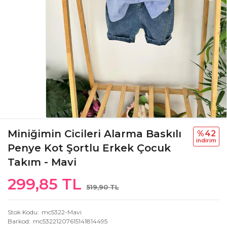
Miniğimin Cicileri Alarma Baskılı
%42
i̇ndi̇ri̇m
Penye Kot Şortlu Erkek Çocuk
Takım - Mavi
299,85 TL
519,90 TL
Stok Kodu
mc5322-Mavi
Barkod
mc53221207615141814495