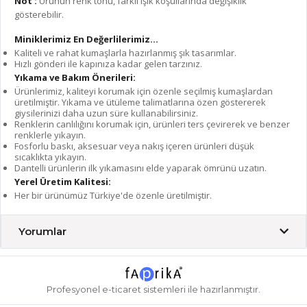
Not :
Ürünün renk tonu, farklı ışık koşullarında değişiklik
gösterebilir.
Miniklerimiz En Değerlilerimiz...
Kaliteli ve rahat kumaşlarla hazırlanmış şık tasarımlar.
Hızlı gönderi ile kapınıza kadar gelen tarzınız.
Yıkama ve Bakım Önerileri:
Ürünlerimiz, kaliteyi korumak için özenle seçilmiş kumaşlardan
üretilmiştir. Yıkama ve ütüleme talimatlarına özen göstererek
giysilerinizi daha uzun süre kullanabilirsiniz.
Renklerin canlılığını korumak için, ürünleri ters çevirerek ve benzer
renklerle yıkayın.
Fosforlu baskı, aksesuar veya nakış içeren ürünleri düşük
sıcaklıkta yıkayın.
Dantelli ürünlerin ilk yıkamasını elde yaparak ömrünü uzatın.
Yerel Üretim Kalitesi:
Her bir ürünümüz Türkiye'de özenle üretilmiştir.
Yorumlar
Profesyonel
e-ticaret
sistemleri ile hazırlanmıştır.