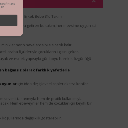
arafınızca
den
lı Şişme Yelekli Erkek Bebe 3’lü Takım
enceyi bir araya getiren bu takım, her mevsime uygun stil
e minikler serin havalarda bile sıcacık kalır.
nceli araba figürleriyle çocukların ilgisini çeker.
uşak ve esnek yapısıyla gün boyu hareket özgürlüğü
en bağımsız olarak farklı kıyafetlerle
a oyunlar
için idealdir; işlevsel cepler ekstra konfor
 hem sevimli tasarımıyla hem de pratik kullanımıyla
lacak! Hem ebeveynler hem de çocuklar için keyifli bir
 koşullarında değişiklik gösterebilir.