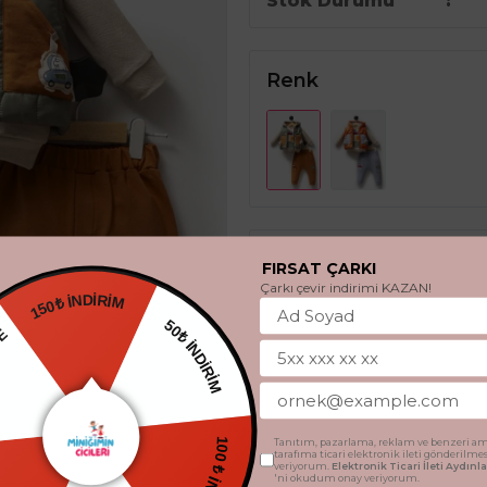
Stok Durumu
Renk
Beden
FIRSAT ÇARKI
Çarkı çevir indirimi KAZAN!
150₺ İNDİRİM
HEDİYE
6 - 9 Ay
9 - 12 Ay
50₺ İNDİRİM
SEPETE 
TSİZ
Tanıtım, pazarlama, reklam ve benzeri am
tarafıma ticari elektronik ileti gönderilme
veriyorum.
Elektronik Ticari İleti Aydın
'ni okudum onay veriyorum.