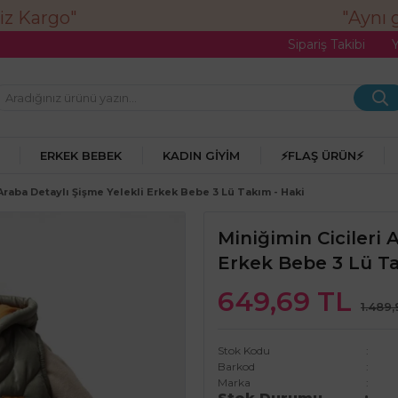
"Aynı gü
Sipariş Takibi
ERKEK BEBEK
KADIN GIYIM
⚡FLAŞ ÜRÜN⚡
 Araba Detaylı Şişme Yelekli Erkek Bebe 3 Lü Takım - Haki
Miniğimin Cicileri 
Erkek Bebe 3 Lü Ta
649,69 TL
1.489
Stok Kodu
Barkod
Marka