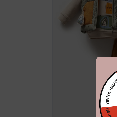
YENİYIL 
KARGO ÜCRE