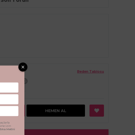
Son 1 Ürün
Beden Tablosu
12 - 18 Ay
EKLE
HEMEN AL
açlarla
sine izin
latma Metni