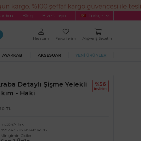
n kargo. %100 şeffaf kargo güvencesi ile tesli
Yardım
Blog
Bize Ulaşın
Türkçe
Hesabım
Favorilerim
Alışveriş Sepetim
AYAKKABI
AKSESUAR
YENİ ÜRÜNLER
Araba Detaylı Şişme Yelekli
%56
i̇ndi̇ri̇m
kım - Haki
,90 TL
mc5347-Haki
mc53471207615141814538
Minigimin Cicileri