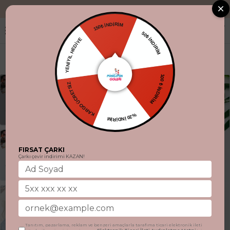
"Aynı gün kargo
150₺ İNDİRİM
50₺ İNDİRİM
YENİYIL HEDİYE
100 ₺ İNDİRİM
KARGO ÜCRETSİZ
%20 İNDİRİM
FIRSAT ÇARKI
Çarkı çevir indirimi KAZAN!
Tanıtım, pazarlama, reklam ve benzeri amaçlarla tarafıma ticari elektronik ileti