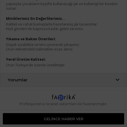
yapısıyla çocukların keyifle kullanacağı şık ve kullanışlı bir kombin
sunar.
Miniklerimiz En Değerlilerimiz…
Kaliteli ve rahat kumaşlarla hazırlanmış şık tasarımlar.
Hızlı gönderi ile kapınıza kadar gelen tarzınız.
Yıkama ve Bakım Önerileri:
Düşük sıcaklıkta ve ters çevirerek yıkayınız.
Ürün etiketindeki talimatları esas alınız.
Yerel Üretim Kalitesi:
Ürün Türkiye’de özenle üretilmiştir.
Yorumlar
Profesyonel
e-ticaret
sistemleri ile hazırlanmıştır.
GELINCE HABER VER