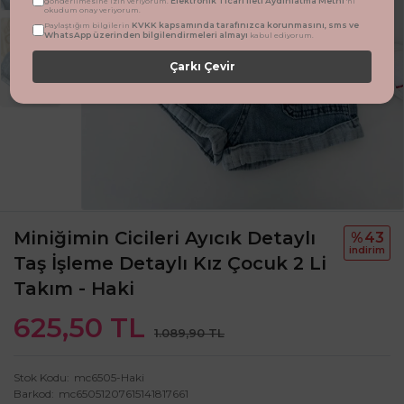
Elektronik Ticari İleti Aydınlatma Metni
gönderilmesine izin veriyorum.
'ni
okudum onay veriyorum.
KVKK kapsamında tarafınızca korunmasını, sms ve
Paylaştığım bilgilerin
WhatsApp üzerinden bilgilendirmeleri almayı
kabul ediyorum.
Çarkı Çevir
Miniğimin Cicileri Ayıcık Detaylı
%43
i̇ndi̇ri̇m
Taş İşleme Detaylı Kız Çocuk 2 Li
Takım - Haki
625,50 TL
1.089,90 TL
Stok Kodu
mc6505-Haki
Barkod
mc65051207615141817661