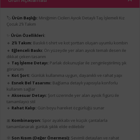
Ürün Açıklaması
🏷️
Ürün Başlığı:
Miniğimin Cicileri Ayıcık Detaylı Taş İşlemeli Kız
Çocuk 2’li Takım
✨
Ürün Özellikleri:
🔹
2’li Takım:
Baskılı t-shirt ve kot şorttan oluşan uyumlu kombin
🔸
Eğlenceli Baskı:
Ön yüzeyde yer alan ayıcık temalı desen ile
dikkat çeken tasarım
🔹
Taş İşleme Detayı:
Parlak dokunuşlar ile zenginleştirilmiş şık
görünüm
🔸
Kot Şort:
Günlük kullanıma uygun, dayanıklı ve rahat yapı
🔹
Esnek Bel Tasarımı:
Bağlama detaylı yapısıyla konforlu
kullanım sağlar
🔸
Aksesuar Detayı:
Şort üzerinde yer alan ayıcık figürü ile
tamamlayıcı stil
🔹
Rahat Kalıp:
Gün boyu hareket özgürlüğü sunar
🎀
Kombinasyon:
Spor ayakkabı ve küçük çantalarla
tamamlanarak günlük şıklık elde edilebilir
🌞
Son Kısım (Değer Önermesi):
Sevimli detayları ve rahat