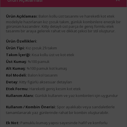
Ürün Açıklaması
Ürün Açıklaması:
Balon kollu üst tasarımı ve hareketli kot etek
modeliyle hazırlanan kız çocuk takım, günlük kombinlere enerjik bir
görünüm kazandırır. Kitty detaylı üst parça ile geniş formlu etek
tasarımı bir araya gelerek rahat ve dikkat çekici bir stil oluşturur.
Ürün Özellikleri:
Ürün Tipi:
Kız çocuk 2’li takım
Takım İçeriği:
Kısa kollu üst ve kot etek
Üst Kumaş:
%100 pamuk
Alt Kumaş:
%100 pamuk kot kumaş
Kol Modeli:
Balon kol tasarım
Detay:
Kitty figürlü aksesuar detayları
Etek Formu:
Hareketli geniş kesim kot etek
Kullanım Alanı:
Günlük kullanım ve yaz kombinleri için uygundur
Kullanım / Kombin Önerisi:
Spor ayakkabı veya sandaletlerle
tamamlanarak yaz günlerinde rahat bir kombin oluşturabilir.
Ek Not:
Pamuklu kumaş yapısı sayesinde hafif ve konforlu