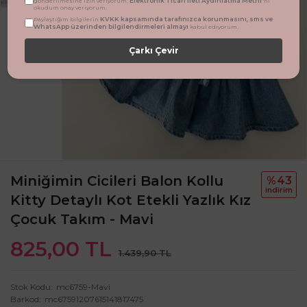
Elektronik Ticari İleti Aydınlatma Metni
gönderilmesine izin veriyorum.
'ni
okudum onay veriyorum.
KVKK kapsamında tarafınızca korunmasını, sms ve
Paylaştığım bilgilerin
WhatsApp üzerinden bilgilendirmeleri almayı
kabul ediyorum.
Çarkı Çevir
Miniğimin Cicileri Balon Kollu
%43
i̇ndi̇ri̇m
Kitty Detaylı Kot Etekli Yazlık Kız
Çocuk Takım - Mavi
825,00 TL
1.439,90 TL
Stok Kodu
mc6759-Mavi
Barkod
mc67591207615141817475