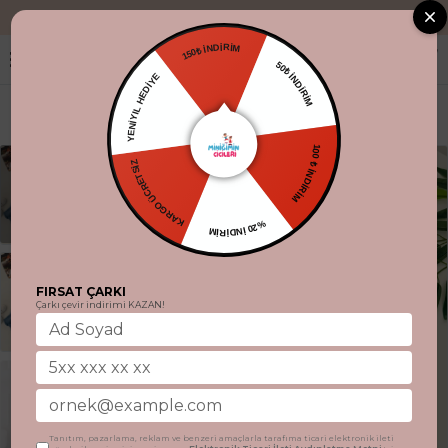
"Aynı gün kargo
150₺ İNDİRİM
50₺ İNDİRİM
YENİYIL HEDİYE
KARGO ÜCRETSİZ
100 ₺ İNDİRİM
%20 İNDİRİM
FIRSAT ÇARKI
Çarkı çevir indirimi KAZAN!
Tanıtım, pazarlama, reklam ve benzeri amaçlarla tarafıma ticari elektronik ileti