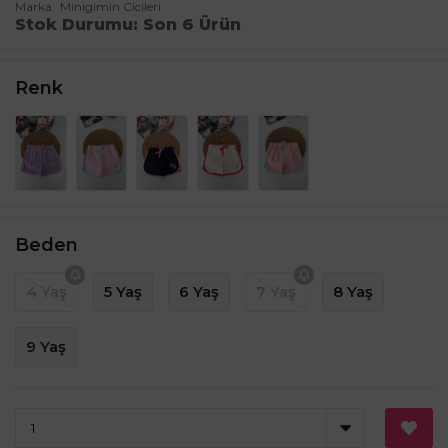
Marka
Minigimin Cicileri
Stok Durumu
Son 6 Ürün
Renk
Beden
4 Yaş
5 Yaş
6 Yaş
7 Yaş
8 Yaş
9 Yaş