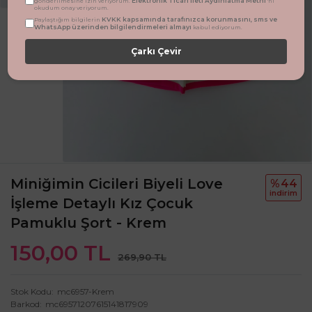
Elektronik Ticari İleti Aydınlatma Metni
gönderilmesine izin veriyorum.
'ni
okudum onay veriyorum.
KVKK kapsamında tarafınızca korunmasını, sms ve
Paylaştığım bilgilerin
WhatsApp üzerinden bilgilendirmeleri almayı
kabul ediyorum.
Çarkı Çevir
Miniğimin Cicileri Biyeli Love
%44
i̇ndi̇ri̇m
İşleme Detaylı Kız Çocuk
Pamuklu Şort - Krem
150,00 TL
269,90 TL
Stok Kodu
mc6957-Krem
Barkod
mc69571207615141817909