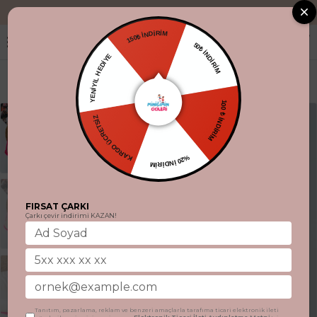
"Aynı gün kargo
150₺ İNDİRİM
50₺ İNDİRİM
YENİYIL HEDİYE
100 ₺ İNDİRİM
KARGO ÜCRETSİZ
%20 İNDİRİM
FIRSAT ÇARKI
Çarkı çevir indirimi KAZAN!
Tanıtım, pazarlama, reklam ve benzeri amaçlarla tarafıma ticari elektronik ileti