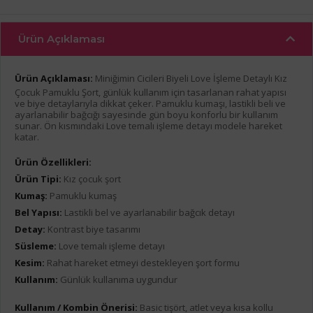
Ürün Açıklaması
Ürün Açıklaması:
Miniğimin Cicileri Biyeli Love İşleme Detaylı Kız
Çocuk Pamuklu Şort, günlük kullanım için tasarlanan rahat yapısı
ve biye detaylarıyla dikkat çeker. Pamuklu kumaşı, lastikli beli ve
ayarlanabilir bağcığı sayesinde gün boyu konforlu bir kullanım
sunar. Ön kısmındaki Love temalı işleme detayı modele hareket
katar.
Ürün Özellikleri:
Ürün Tipi:
Kız çocuk şort
Kumaş:
Pamuklu kumaş
Bel Yapısı:
Lastikli bel ve ayarlanabilir bağcık detayı
Detay:
Kontrast biye tasarımı
Süsleme:
Love temalı işleme detayı
Kesim:
Rahat hareket etmeyi destekleyen şort formu
Kullanım:
Günlük kullanıma uygundur
Kullanım / Kombin Önerisi:
Basic tişört, atlet veya kısa kollu