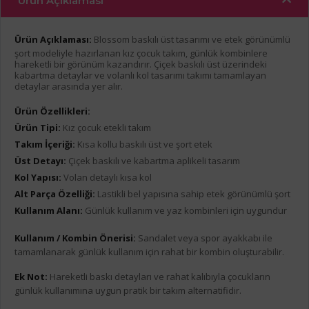
Ürün Açıklaması
Ürün Açıklaması:
Blossom baskılı üst tasarımı ve etek görünümlü
şort modeliyle hazırlanan kız çocuk takım, günlük kombinlere
hareketli bir görünüm kazandırır. Çiçek baskılı üst üzerindeki
kabartma detaylar ve volanlı kol tasarımı takımı tamamlayan
detaylar arasında yer alır.
Ürün Özellikleri:
Ürün Tipi:
Kız çocuk etekli takım
Takım İçeriği:
Kısa kollu baskılı üst ve şort etek
Üst Detayı:
Çiçek baskılı ve kabartma aplikeli tasarım
Kol Yapısı:
Volan detaylı kısa kol
Alt Parça Özelliği:
Lastikli bel yapısına sahip etek görünümlü şort
Kullanım Alanı:
Günlük kullanım ve yaz kombinleri için uygundur
Kullanım / Kombin Önerisi:
Sandalet veya spor ayakkabı ile
tamamlanarak günlük kullanım için rahat bir kombin oluşturabilir.
Ek Not:
Hareketli baskı detayları ve rahat kalıbıyla çocukların
günlük kullanımına uygun pratik bir takım alternatifidir.