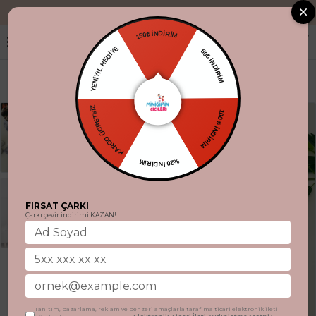
"Aynı gün kargo
150₺ İNDİRİM
YENİYIL HEDİYE
50₺ İNDİRİM
KARGO ÜCRETSİZ
100 ₺ İNDİRİM
%20 İNDİRİM
FIRSAT ÇARKI
Çarkı çevir indirimi KAZAN!
Tanıtım, pazarlama, reklam ve benzeri amaçlarla tarafıma ticari elektronik ileti