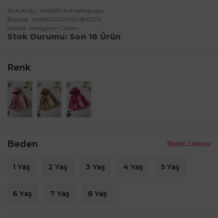
Stok Kodu
mc5691-KahveKopugu
Barkod
mc56911207615141815274
Marka
Minigimin Cicileri
Stok Durumu
Son 18 Ürün
Renk
Beden
Beden Tablosu
1 Yaş
2 Yaş
3 Yaş
4 Yaş
5 Yaş
6 Yaş
7 Yaş
8 Yaş