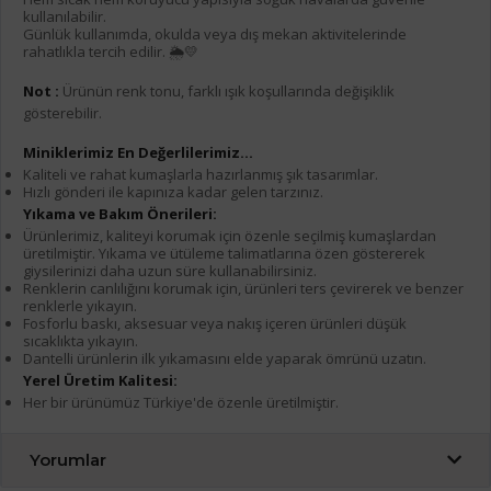
kullanılabilir.
Günlük kullanımda, okulda veya dış mekan aktivitelerinde
rahatlıkla tercih edilir. 🌦️💛
Not :
Ürünün renk tonu, farklı ışık koşullarında değişiklik
gösterebilir.
Miniklerimiz En Değerlilerimiz...
Kaliteli ve rahat kumaşlarla hazırlanmış şık tasarımlar.
Hızlı gönderi ile kapınıza kadar gelen tarzınız.
Yıkama ve Bakım Önerileri:
Ürünlerimiz, kaliteyi korumak için özenle seçilmiş kumaşlardan
üretilmiştir. Yıkama ve ütüleme talimatlarına özen göstererek
giysilerinizi daha uzun süre kullanabilirsiniz.
Renklerin canlılığını korumak için, ürünleri ters çevirerek ve benzer
renklerle yıkayın.
Fosforlu baskı, aksesuar veya nakış içeren ürünleri düşük
sıcaklıkta yıkayın.
Dantelli ürünlerin ilk yıkamasını elde yaparak ömrünü uzatın.
Yerel Üretim Kalitesi:
Her bir ürünümüz Türkiye'de özenle üretilmiştir.
Yorumlar