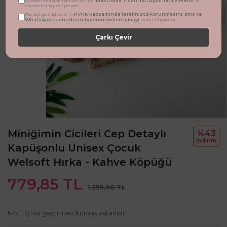
Elektronik Ticari İleti Aydınlatma Metni
gönderilmesine izin veriyorum.
'ni
okudum onay veriyorum.
KVKK kapsamında tarafınızca korunmasını, sms ve
Paylaştığım bilgilerin
WhatsApp üzerinden bilgilendirmeleri almayı
kabul ediyorum.
Çarkı Çevir
Miniğimin Cicileri Cep Detaylı
%43
i̇ndi̇ri̇m
Kapüşonlu Unisex Çocuk
Welsoft Hırka - Kahve Köpüğü
779,85 TL
1.359,90 TL
Not : İçi su geçirmez kumaş astarlıdır.