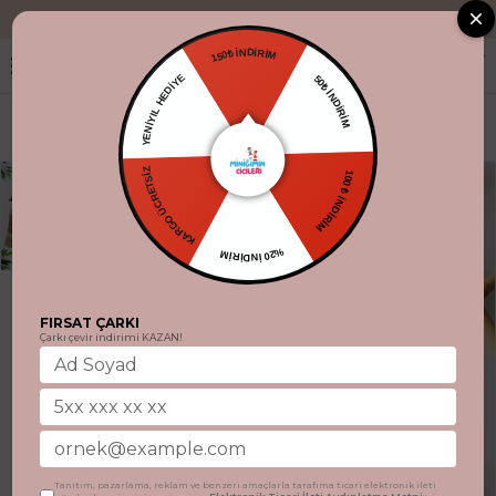
"Aynı gün kargo.
150₺ İNDİRİM
YENİYIL HEDİYE
50₺ İNDİRİM
KARGO ÜCRETSİZ
100 ₺ İNDİRİM
%20 İNDİRİM
FIRSAT ÇARKI
Çarkı çevir indirimi KAZAN!
Tanıtım, pazarlama, reklam ve benzeri amaçlarla tarafıma ticari elektronik ileti