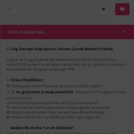
Ürün Açıklaması
🧸
Cep Detaylı Kapüşonlu Unisex Çocuk Welsoft Hırka
Soğuk ve rüzgarlı günlerde miniklerin konforunu koruyan bu
welsoft hırka, hem sıcak tutan yapısı hem de su geçirmez astarıyla
mükemmel bir dış giyim seçeneği! ☔❄️
👕
Ürün Özellikleri:
🧥 Yumuşacık welsoft kumaşı ile üstün sıcaklık sağlar.
💧 İçi
su geçirmez kumaş astarlıdır
, böylece hafif yağışlara karşı
koruma sunar.
🧢 Kapüşonlu tasarımıyla başı ve boynu sıcak tutar.
🎯 Fermuarlı ön kısmı sayesinde kolayca giyilip çıkarılabilir.
🎒 Büyük cep detayları hem sevimli hem de kullanışlıdır.
👫 Unisex model, kız ve erkek çocuklar için uygundur.
✨
Neden Bu Hırka Tercih Edilmeli?
Hem sıcak hem koruyucu yapısıyla soğuk havalarda güvenle