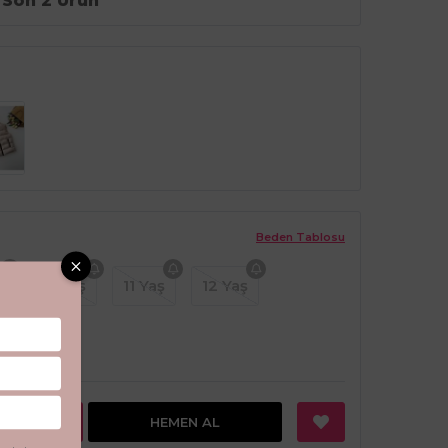
Son 2 Ürün
Beden Tablosu
ş
10 Yaş
11 Yaş
12 Yaş
EKLE
HEMEN AL