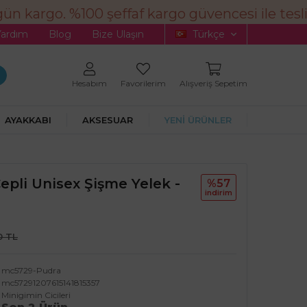
n kargo. %100 şeffaf kargo güvencesi ile teslim
Yardım
Blog
Bize Ulaşın
Türkçe
Hesabım
Favorilerim
Alışveriş Sepetim
AYAKKABI
AKSESUAR
YENİ ÜRÜNLER
Cepli Unisex Şişme Yelek -
%57
i̇ndi̇ri̇m
0 TL
mc5729-Pudra
mc57291207615141815357
Minigimin Cicileri