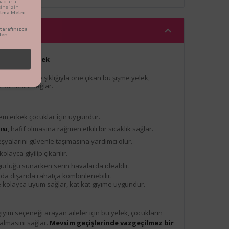
açlarla
sine izin
latma Metni
arafınızca
den
sex Şişme Yelek
, hafifliği ve şıklığıyla öne çıkan bu şişme yelek,
 olmasını sağlar.
em erkek çocuklar için uygundur.
ısı
, hafif olmasına rağmen etkili bir sıcaklık sağlar.
 eşyalarını güvenle taşımasına yardımcı olur.
layca giyilip çıkarılır.
gürlüğü sunarken serin havalarda idealdir.
da dışarıda rahatça kombinlenebilir.
le kolayca uyum sağlar, kat kat giyime uygundur.
iyim seçeneği arayan aileler için bu yelek, çocukların
almasını sağlar.
Mevsim geçişlerinde vazgeçilmez bir