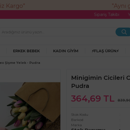
"Aynı gü
Sipariş Takibi
ERKEK BEBEK
KADIN GIYIM
⚡FLAŞ ÜRÜN⚡
sex Şişme Yelek - Pudra
Minigimin Cicileri 
Pudra
364,69 TL
839,9
Stok Kodu
Barkod
Marka