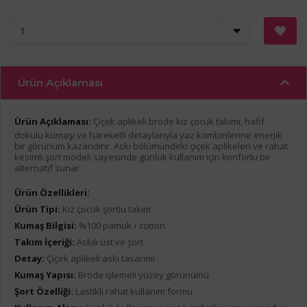
Ürün Açıklaması
Ürün Açıklaması:
Çiçek aplikeli brode kız çocuk takımı, hafif
dokulu kumaşı ve hareketli detaylarıyla yaz kombinlerine enerjik
bir görünüm kazandırır. Askı bölümündeki çiçek aplikeleri ve rahat
kesimli şort modeli sayesinde günlük kullanım için konforlu bir
alternatif sunar.
Ürün Özellikleri:
Ürün Tipi:
Kız çocuk şortlu takım
Kumaş Bilgisi:
%100 pamuk / cotton
Takım İçeriği:
Askılı üst ve şort
Detay:
Çiçek aplikeli askı tasarımı
Kumaş Yapısı:
Brode işlemeli yüzey görünümü
Şort Özelliği:
Lastikli rahat kullanım formu