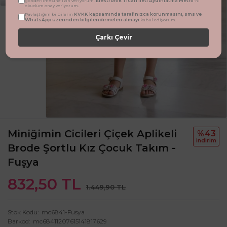
Elektronik Ticari İleti Aydınlatma Metni
gönderilmesine izin veriyorum.
'ni
okudum onay veriyorum.
KVKK kapsamında tarafınızca korunmasını, sms ve
Paylaştığım bilgilerin
WhatsApp üzerinden bilgilendirmeleri almayı
kabul ediyorum.
Çarkı Çevir
Miniğimin Cicileri Çiçek Aplikeli
%43
i̇ndi̇ri̇m
Brode Şortlu Kız Çocuk Takım -
Fuşya
832,50 TL
1.449,90 TL
Stok Kodu
mc6841-Fusya
Barkod
mc68411207615141817629