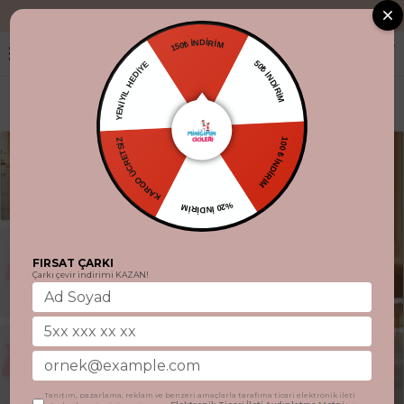
"Aynı gün kargo
150₺ İNDİRİM
YENİYIL HEDİYE
50₺ İNDİRİM
KARGO ÜCRETSİZ
100 ₺ İNDİRİM
%20 İNDİRİM
FIRSAT ÇARKI
Çarkı çevir indirimi KAZAN!
Tanıtım, pazarlama, reklam ve benzeri amaçlarla tarafıma ticari elektronik ileti