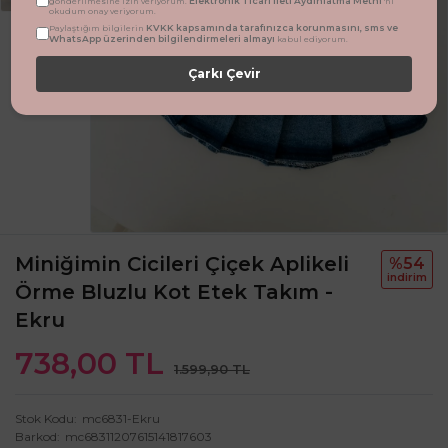
Elektronik Ticari İleti Aydınlatma Metni
gönderilmesine izin veriyorum.
'ni
okudum onay veriyorum.
KVKK kapsamında tarafınızca korunmasını, sms ve
Paylaştığım bilgilerin
WhatsApp üzerinden bilgilendirmeleri almayı
kabul ediyorum.
Çarkı Çevir
Miniğimin Cicileri Çiçek Aplikeli
%54
i̇ndi̇ri̇m
Örme Bluzlu Kot Etek Takım -
Ekru
738,00 TL
1.599,90 TL
Stok Kodu
mc6831-Ekru
Barkod
mc68311207615141817603