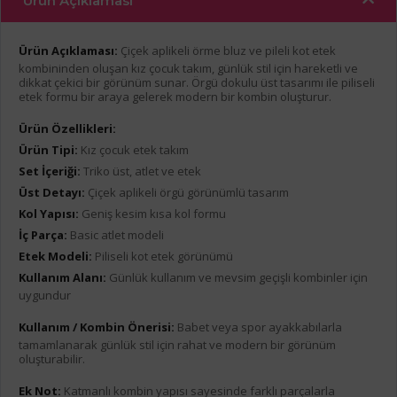
Ürün Açıklaması
Ürün Açıklaması:
Çiçek aplikeli örme bluz ve pileli kot etek
kombininden oluşan kız çocuk takım, günlük stil için hareketli ve
dikkat çekici bir görünüm sunar. Örgü dokulu üst tasarımı ile piliseli
etek formu bir araya gelerek modern bir kombin oluşturur.
Ürün Özellikleri:
Ürün Tipi:
Kız çocuk etek takım
Set İçeriği:
Triko üst, atlet ve etek
Üst Detayı:
Çiçek aplikeli örgü görünümlü tasarım
Kol Yapısı:
Geniş kesim kısa kol formu
İç Parça:
Basic atlet modeli
Etek Modeli:
Piliseli kot etek görünümü
Kullanım Alanı:
Günlük kullanım ve mevsim geçişli kombinler için
uygundur
Kullanım / Kombin Önerisi:
Babet veya spor ayakkabılarla
tamamlanarak günlük stil için rahat ve modern bir görünüm
oluşturabilir.
Ek Not:
Katmanlı kombin yapısı sayesinde farklı parçalarla