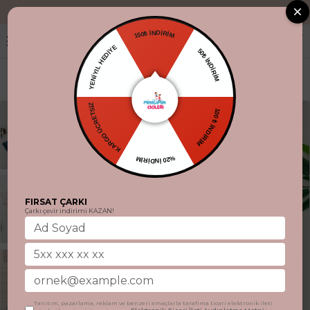
"Aynı gün kargo
150₺ İNDİRİM
YENİYIL HEDİYE
50₺ İNDİRİM
KARGO ÜCRETSİZ
100 ₺ İNDİRİM
%20 İNDİRİM
FIRSAT ÇARKI
Çarkı çevir indirimi KAZAN!
Tanıtım, pazarlama, reklam ve benzeri amaçlarla tarafıma ticari elektronik ileti